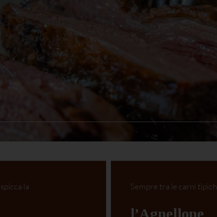
 spicca la
Sempre tra le carni tipich
l’
Agnellone