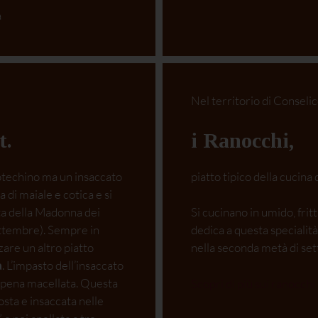
a
Nel territorio di Conselic
t
.
i
Ranocchi
,
otechino ma un insaccato
piatto tipico della cucina d
di maiale e cotica e si
ta della Madonna dei
Si cucinano in umido, fritti
ettembre). Sempre in
dedica a questa specialit
are un altro piatto
nella seconda metà di se
a
. L’impasto dell’insaccato
ppena macellata. Questa
Scopri di più sui ranocchi
sta e insaccata nelle