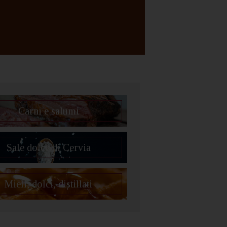
Carni e salumi
Sale dolce di Cervia
Mieli, dolci, distillati