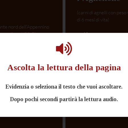
(carni di agnelli con peso
di 6 mesi di vita)
sante nord dell’Appennino
e il
Castrato
no agli anni ’50. E’ un
ticità. Le sue
ongilinea, buona taglia,
(carni di ovini con peso v
ile, orecchie piegate in
di 12 mesi di vita).
a mandorla di colore nero,
Ascolta la lettura della pagina
mano lungo la linea
Si tratta di carni fresche
era denominata “linea
Controllata: derivano da a
porite adatta al consumo
e seguiti fino al banco ve
Evidenzia o seleziona il testo che vuoi ascoltare.
 i metodi tradizionali. E’
sulle modalità di allevame
a-Romagna nel Piano
Dopo pochi secondi partirà la lettura audio.
razza da salvare e dal
Scopri di più sul Castrat
roduzioni italiane da