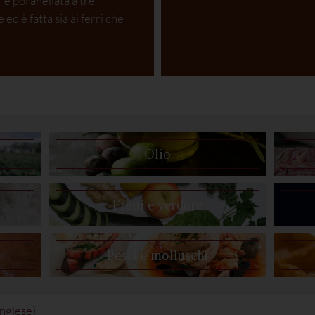
 e poi anellata a tre
 ed è fatta sia ai ferri che
Olio
Frutti e verdure
Pesci e molluschi
Inglese
)