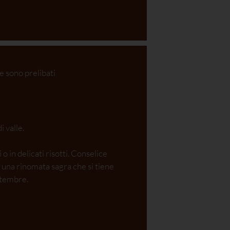
e sono prelibati
i valle.
 o in delicati risotti. Conselice
à una rinomata sagra che si tiene
ttembre.