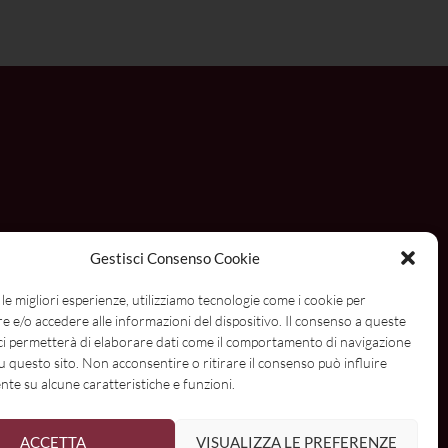
Gestisci Consenso Cookie
 le migliori esperienze, utilizziamo tecnologie come i cookie per
 e/o accedere alle informazioni del dispositivo. Il consenso a queste
ci permetterà di elaborare dati come il comportamento di navigazione
su questo sito. Non acconsentire o ritirare il consenso può influire
te su alcune caratteristiche e funzioni.
ome
ACCETTA
VISUALIZZA LE PREFERENZE