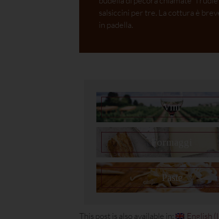
budella di pecora chiamate “i rudlé”
salsiccini per tre. La cottura è breve
in padella.
Vini
Formaggi
Paste
This post is also available in:
English
(