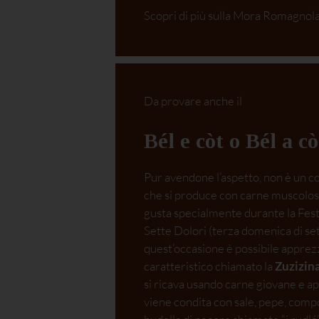
Scopri di più su
lla Mora Romagnol
Da provare anche il
Bél e còt o Bél a cò
Pur avendone l’aspetto, non è un c
che si produce con carne muscolosa 
gusta specialmente durante la Fes
Sette Dolori (terza domenica di s
quest’occasione è possibile apprezz
caratteristico chiamato la
Zuzizin
si ricava usando carne giovane e a
viene condita con sale, pepe, compo