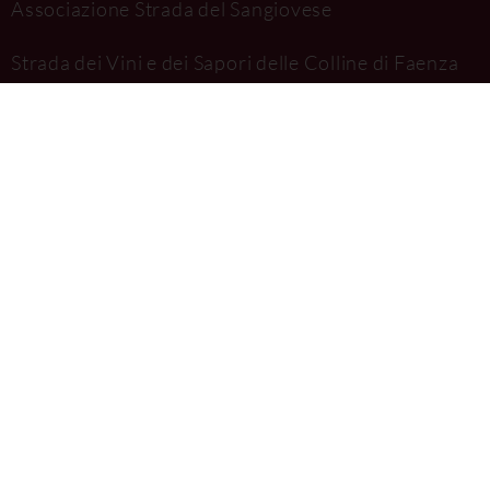
Associazione Strada del Sangiovese
Strada dei Vini e dei Sapori delle Colline di Faenza
P.zza del Popolo, 31 - 48018 Faenza (RA)
info@stradadellaromagna.it
saporidifaenza@aditpec.it