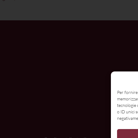
Per fornire
memorizzare
tecnologie 
o ID unici 
negativamen
N