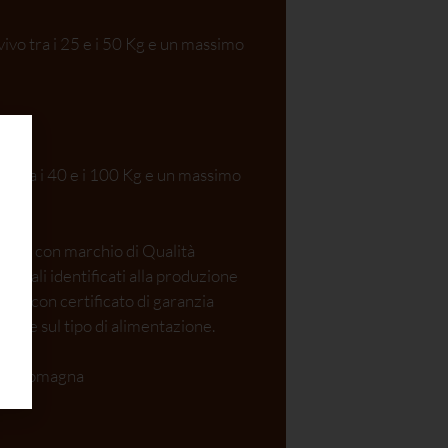
 vivo tra i 25 e i 50 Kg e un massimo
ivo tra i 40 e i 100 Kg e un massimo
 ovine con marchio di Qualità
nimali identificati alla produzione
ndita con certificato di garanzia
nto e sul tipo di alimentazione.
o di Romagna