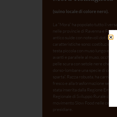
(suino locale di colore nero).
La “Mora” ha popolato tutto il ver
nelle provincie di Ravenna e Forlì fi
antico suide con notevoli doti di rus
caratteristiche sono: costituzione l
testa piccola con muso lungo e sott
avanti e parallele al muso, occhio 
pelle scura con setole nere che for
dorso-lombare una specie di crini
sparta”. Razza robusta, ha carni sa
fresco e alla trasformazione secondo
stata inserita dalla Regione Emili
Regionale di Sviluppo Rurale come 
movimento Slow Food nelle cento p
presidiare.