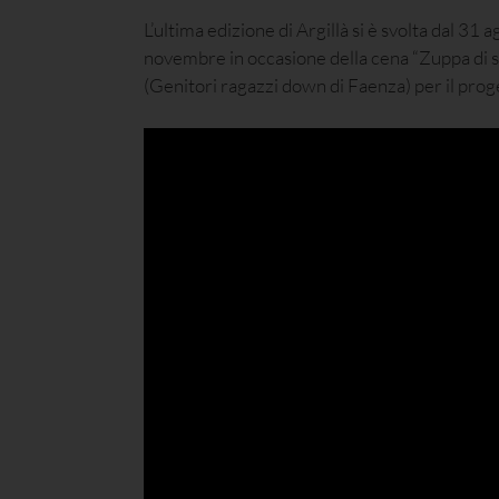
L’ultima edizione di Argillà si è svolta dal 31
novembre in occasione della cena “Zuppa di sta
(Genitori ragazzi down di Faenza) per il prog