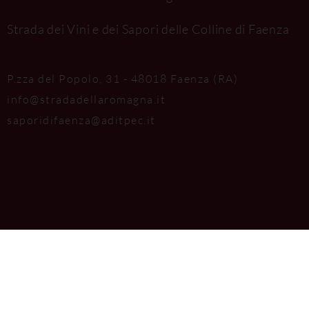
Strada dei Vini e dei Sapori delle Colline di Faenza
P.zza del Popolo, 31 - 48018 Faenza (RA)
info@stradadellaromagna.it
saporidifaenza@aditpec.it