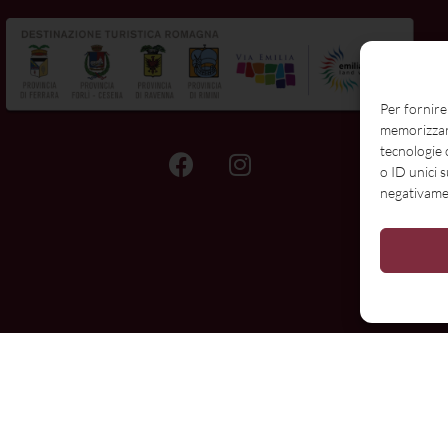
E
Per fornire
memorizzare
tecnologie 
o ID unici 
negativamen