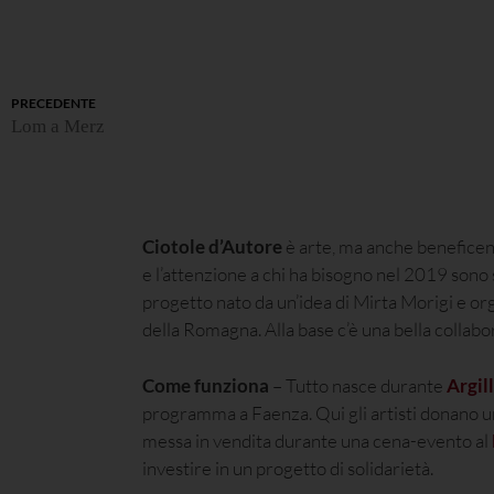
PRECEDENTE
Lom a Merz
Ciotole d’Autore
è arte, ma anche beneficen
e l’attenzione a chi ha bisogno nel 2019 sono 
progetto nato da un’idea di Mirta Morigi e o
della Romagna. Alla base c’è una bella collabo
Come funziona
– Tutto nasce durante
Argil
programma a Faenza. Qui gli artisti donano un
messa in vendita durante una cena-evento al
investire in un progetto di solidarietà.