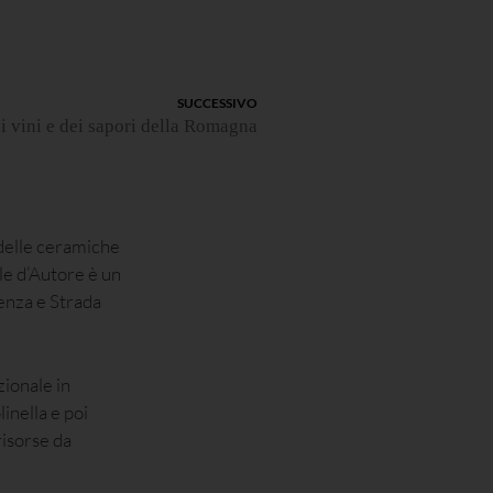
SUCCESSIVO
i vini e dei sapori della Romagna
 delle ceramiche
ole d’Autore è un
enza e Strada
zionale in
inella e poi
risorse da