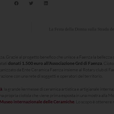
La Festa della Donna sulla Strada de
za. Grazie al progetto benefico che unisce a Faenza la bellezza
stati
donati 1.500 euro all’Associazione Grd di Faenza
. Ciot
rganizzato da Ente Ceramica Faenza insieme al Rotary club di Fa
razione con una rete di soggetti e operatori del territorio.
là
, la grande kermesse di ceramica artistica e artigianale interna
a propria ciotola che viene prima esposta in una mostra alla Mol
Museo internazionale delle Ceramiche
. Lo scopo è ottenere 