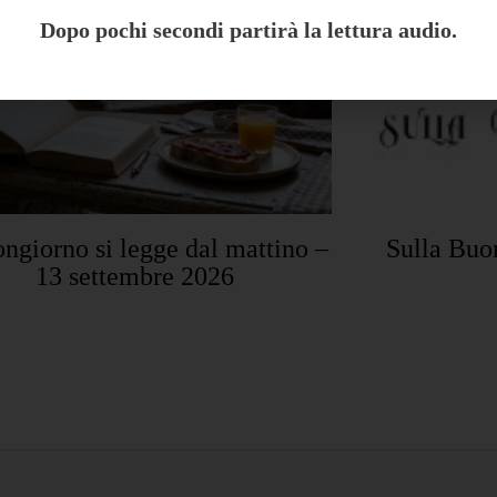
Dopo pochi secondi partirà la lettura audio.
ongiorno si legge dal mattino –
Sulla Buo
13 settembre 2026