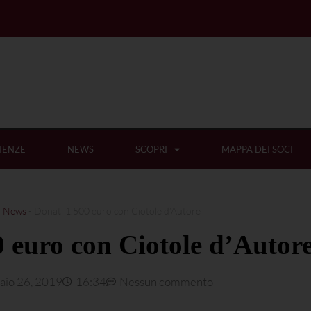
IENZE
NEWS
SCOPRI
MAPPA DEI SOCI
-
News
-
Donati 1.500 euro con Ciotole d’Autore
0 euro con Ciotole d’Autor
aio 26, 2019
16:34
Nessun commento