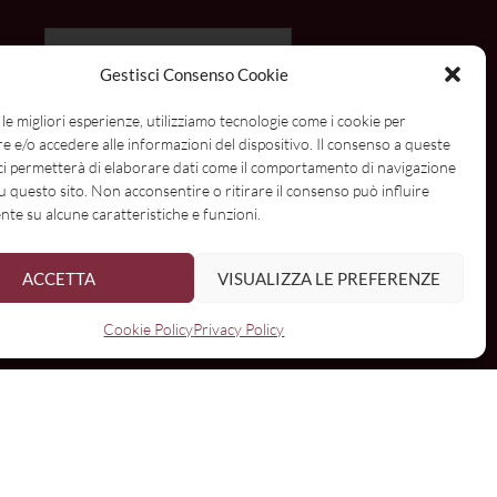
mail:
Gestisci Consenso Cookie
I have read and agree to the terms & conditions
 le migliori esperienze, utilizziamo tecnologie come i cookie per
 e/o accedere alle informazioni del dispositivo. Il consenso a queste
ci permetterà di elaborare dati come il comportamento di navigazione
su questo sito. Non acconsentire o ritirare il consenso può influire
te su alcune caratteristiche e funzioni.
ACCETTA
VISUALIZZA LE PREFERENZE
Cookie Policy
Privacy Policy