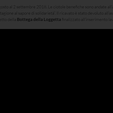
 agosto al 2 settembre 2018. Le ciotole benefiche sono andate all’
gione al sapore di solidarietà”. Il ricavato è stato devoluto all’
etto della
Bottega della Loggetta
finalizzato all’inserimento la