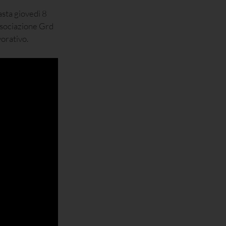
asta giovedì 8
associazione Grd
vorativo.