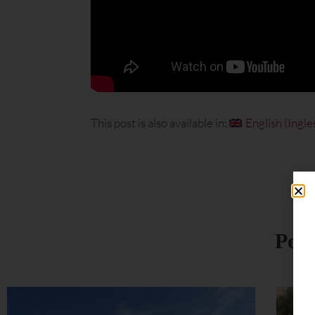
This post is also available in:
English
(
Ingle
Potr