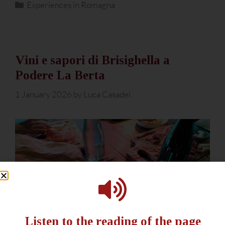
Experiences in Romagna
Vini e sapori di Brisighella a
Podere La Berta
1 January 2026
by
Luca Casadei
Listen to the reading of the page