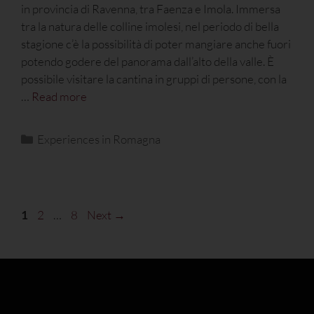
in provincia di Ravenna, tra Faenza e Imola. Immersa
tra la natura delle colline imolesi, nel periodo di bella
stagione c’è la possibilità di poter mangiare anche fuori
potendo godere del panorama dall’alto della valle. È
possibile visitare la cantina in gruppi di persone, con la
…
Read more
Experiences in Romagna
1
2
…
8
Next
→