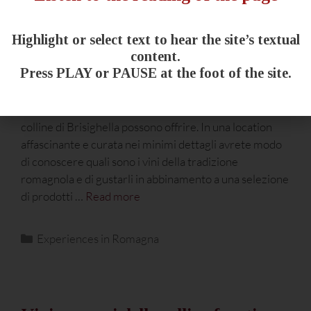
Highlight or select text to hear the site’s textual
content.
Press PLAY or PAUSE at the foot of the site.
Attraverso i vini di Podere La Berta vi aspetta un
viaggio alla scoperta della Romagna e del buono che le
colline di Brisighella possono offrire. In una location
affascinante e curata nei minimi dettagli avrete modo
di conoscere quali sono i vini della tradizione
romagnola e di gustarli in abbinamento a una selezione
di prodotti …
Read more
Experiences in Romagna