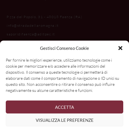
P.zza del Popolo, 31 - 48018 Faenza (RA)
info@stradadellaromagna.it
saporidifaenza@aditpec.it
Gestisci Consenso Cookie
Per fornire le migliori esperienze, utilizziamo tecnologie come i
cookie per memorizzare e/o accedere alle informazioni del
dispositivo. Il consenso a queste tecnologie ci permetterà di
elaborare dati come il comportamento di navigazione o ID unici su
questo sito. Non acconsentire o ritirare il consenso può influire
negativamente su alcune caratteristiche e funzioni.
ACCETTA
VISUALIZZA LE PREFERENZE