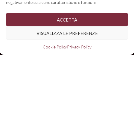
negativamente su alcune caratteristiche e funzioni.
ACCETTA
VISUALIZZA LE PREFERENZE
Cookie Policy
Privacy Policy
Nome
Email:
I have read and agree to the terms & conditions