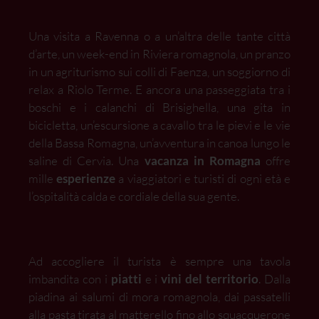
Una visita a Ravenna o a un’altra delle tante città
d’arte, un week-end in Riviera romagnola, un pranzo
in un agriturismo sui colli di Faenza, un soggiorno di
relax a Riolo Terme. E ancora una passeggiata tra i
boschi e i calanchi di Brisighella, una gita in
bicicletta, un’escursione a cavallo tra le pievi e le vie
della Bassa Romagna, un’avventura in canoa lungo le
saline di Cervia. Una
vacanza in Romagna
offre
mille
esperienze
a viaggiatori e turisti di ogni età e
l’ospitalità calda e cordiale della sua gente.
Ad accogliere il turista è sempre una tavola
imbandita con i
piatti
e i
vini del territorio
. Dalla
piadina ai salumi di mora romagnola, dai passatelli
alla pasta tirata al matterello fino allo squacquerone