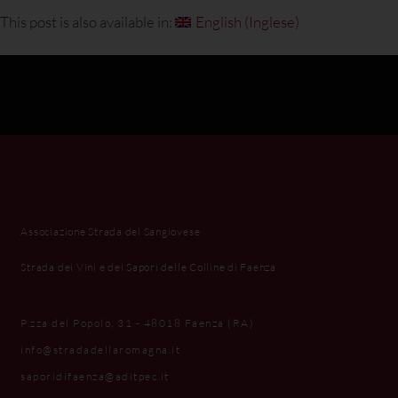
This post is also available in:
English
(
Inglese
)
Associazione Strada del Sangiovese
Strada dei Vini e dei Sapori delle Colline di Faenza
P.zza del Popolo, 31 - 48018 Faenza (RA)
info@stradadellaromagna.it
saporidifaenza@aditpec.it