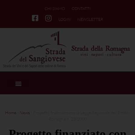
CHI SIAMO
CONTATTI
LOGIN
NEWSLETTER
Home
-
News
-
Progetto finanziato con la Legge Regionale dell’Emilia-
Romagna n. 23/2000
Progetto finanziato con