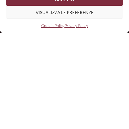
VISUALIZZA LE PREFERENZE
Cookie Policy
Privacy Policy
Nome
Email:
I have read and agree to the terms & conditions