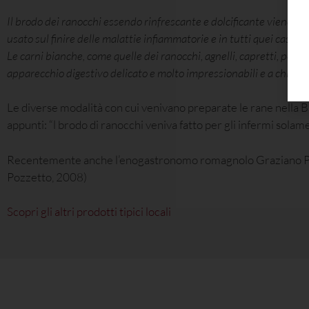
Il brodo dei ranocchi essendo rinfrescante e dolcificante viene r
usato sul finire delle malattie infiammatorie e in tutti quei casi i
Le carni bianche, come quelle dei ranocchi, agnelli, capretti, polla
apparecchio digestivo delicato e molto impressionabili e a chi non 
Le diverse modalità con cui venivano preparate le rane nella
appunti: “l brodo di ranocchi veniva fatto per gli infermi sola
Recentemente anche l’enogastronomo romagnolo Graziano Pozz
Pozzetto, 2008)
Scopri gli altri prodotti tipici locali