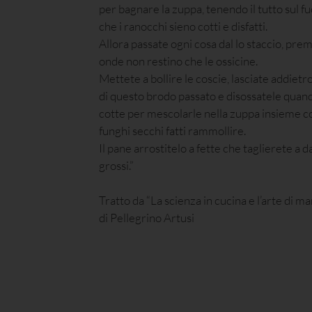
per bagnare la zuppa, tenendo il tutto sul fu
che i ranocchi sieno cotti e disfatti.
Allora passate ogni cosa dal lo staccio, pr
onde non restino che le ossicine.
Mettete a bollire le coscie, lasciate addietr
di questo brodo passato e disossatele quan
cotte per mescolarle nella zuppa insieme co
funghi secchi fatti rammollire.
Il pane arrostitelo a fette che taglierete a d
grossi.”
Tratto da “La scienza in cucina e l’arte di m
di Pellegrino Artusi