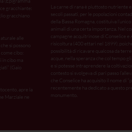
tilla (Epigramma
La carne di rana è piuttosto nutriente e 
oce gracchiante:
secoli passati, per le popolazioni cont
lio gracchiano
della Bassa Romagna, costituiva l’unico
animali di una certa importanza. Nel co
campagne acquitrinose di Conselice e Al
Naturale alle
risicoltura (400 ettari nel 1899), poiché 
i che si possono
possibilità di ricavare qualcosa da terr
e come cibo:
acque, nella speranza che col tempo gli
i in cibo ma
e si potesse intraprendere la coltivazio
iati” (Gaio
contesto si svolgeva di pari passo l’all
che Conselice ha acquisito il nome di “
recentemente ha dedicato a questo pre
ttocento, apre la
monumento.
che Marziale ne