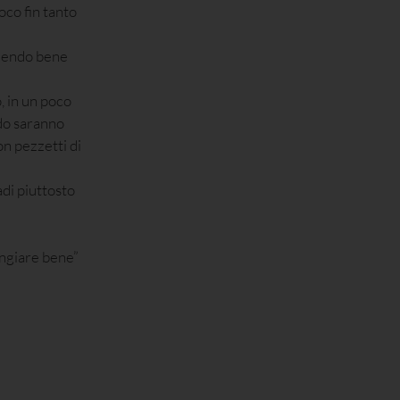
oco fin tanto
emendo bene
o, in un poco
do saranno
n pezzetti di
adi piuttosto
angiare bene”