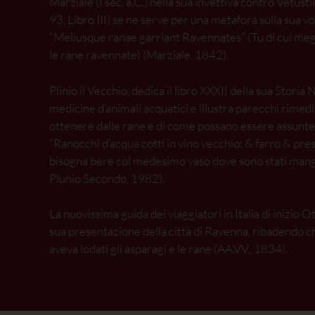
Marziale (I sec. a.C.) nella sua invettiva contro Vetus
93, Libro III) se ne serve per una metafora sulla sua v
“Meliusque ranae garriant Ravennates” (Tu di cui meg
le rane ravennate) (Marziale, 1842).
Plinio il Vecchio, dedica il libro XXXII della sua Storia 
medicine d’animali acquatici e illustra parecchi rimed
ottenere dalle rane e di come possano essere assunt
“Ranocchi d’acqua cotti in vino vecchio: & farro & pres
bisogna bere col medesimo vaso dove sono stati mang
Plunio Secondo, 1982).
La nuovissima guida dei viaggiatori in Italia di inizio O
sua presentazione della città di Ravenna, ribadendo 
aveva lodati gli asparagi e le rane (AA.VV., 1834).