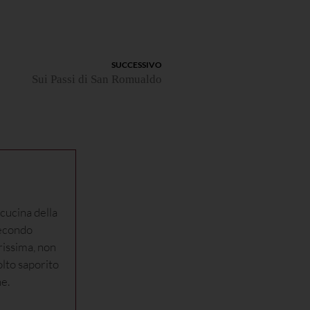
SUCCESSIVO
Sui Passi di San Romualdo
cucina della
econdo
rissima, non
lto saporito
ne.