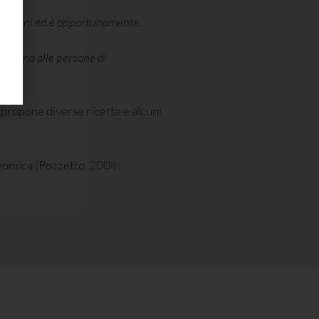
’intestini ed è opportunamente
nvengono alle persone di
propone diverse ricette e alcuni
nomica (Pozzetto, 2004;