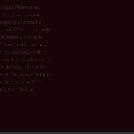
ricca di ferro, e nei
adine delle aree umide
 apporto di proteine
rso dell’Ottocento, nelle
fonsine si diffuse la
il riso costituiva l’unica
eni spesso coperti dalle
 acquitrini si colmassero
ne dei cerali. In questo
evamento delle rane, tanto
paese dei ranocchi” e
zioso anfibio un