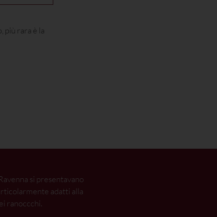
 più rara è la
di Ravenna si presentavano
rticolarmente adatti alla
ei ranoccchi.