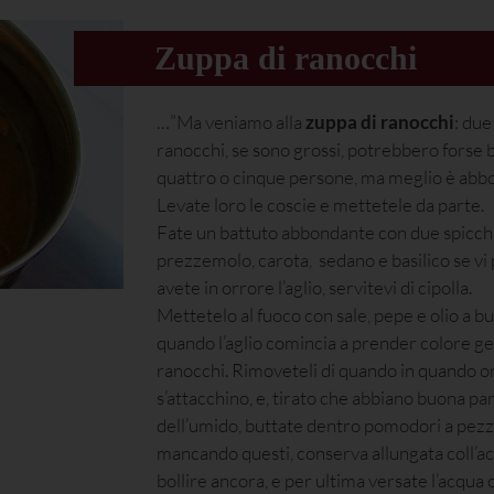
Zuppa di ranocchi
…”Ma veniamo alla
zuppa di ranocchi
: due
ranocchi, se sono grossi, potrebbero forse 
quattro o cinque persone, ma meglio è abb
Levate loro le coscie e mettetele da parte.
Fate un battuto abbondante con due spicchi 
prezzemolo, carota, sedano e basilico se vi 
avete in orrore l’aglio, servitevi di cipolla.
Mettetelo al fuoco con sale, pepe e olio a b
quando l’aglio comincia a prender colore get
ranocchi. Rimoveteli di quando in quando 
s’attacchino, e, tirato che abbiano buona pa
dell’umido, buttate dentro pomodori a pezzi
mancando questi, conserva allungata coll’a
bollire ancora, e per ultima versate l’acqua