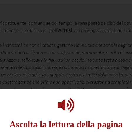
ricostituente, comunque col tempo la rana passò da cibo dei pover
anocchi, ricetta n. 64” dell’
Artusi
, accompagnata da alcune inf
 ranocchi, se non ci badate, gettano via le uova che sono le migliori
’ordine de’ batraci (rana esculenta), perché, veramente, merita di es
 guizzare nelle acque in figura di un pesciolino tutto testa e coda ch
ennacchietti, poscia interne, e nutrendosi in questo stato di vegeta
A un certo punto del suo sviluppo, circa a due mesi dalla nascita, pe
oè le quattro zampe che prima non apparivano, si trasforma completa
 si accorcia per adattarsi a questa sorta di cibo. è dunque erronea l’o
tti, i rospi compresi, sono a torto perseguitati dal volgo essendo essi
e lumache e de’ tanti insetti di cui si cibano. La pelle del rospo e dell
tà a cui si unisce, che non può recare nessun nocumento. Ed è appun
per qualche istante all’ardore del fuoco, diede origine alla favola 
Ascolta la lettura della pagina