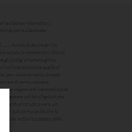
i a cibo per intenditori,
ormazioni sull’animale:
. ……. Avanti di descrivervi la
sere notata la metamorfosi ch’esso
e gli zoologi chiamano girino.
li ha l’intestino come quello di
rde, per riassorbimento, la coda,
mente e diventa una rana.
pinione volgare che i ranocchi siano
 di grande utilità all’agricoltura,
a salamandra trasuda, è vero, un
to per questa mucosità, che la
che tale anfibio sia dotato della