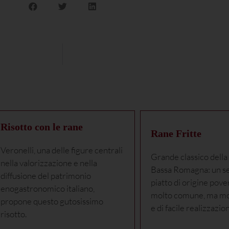
Risotto con le rane
Rane Fritte
Veronelli, una delle figure centrali
Grande classico della 
nella valorizzazione e nella
Bassa Romagna: un s
diffusione del patrimonio
piatto di origine pove
enogastronomico italiano,
molto comune, ma mo
propone questo gutosissimo
e di facile realizzazio
risotto.