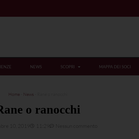
IENZE
NEWS
SCOPRI
MAPPA DEI SOCI
Home
-
News
-
Rane o ranocchi
Rane o ranocchi
bre 10, 2019
11:29
Nessun commento