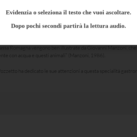
accomandato nelle malattie di petto, nelle infiammazioni lente degl
Evidenzia o seleziona il testo che vuoi ascoltare.
n cui l’infermo ha bisogno di un nutrimento non stimolante.
stri, fagiani, ecc., essendo povere di fibrina e ricche di albumina, co
Dopo pochi secondi partirà la lettura audio.
affatica i muscoli col lavoro materiale.
 Bassa Romagna vengono ben illustrate da Giovanni Manzoni, che 
mente con acqua e questi animali” (Manzoni, 1986).
etto ha dedicato le sue attenzioni a questa specialità gastro