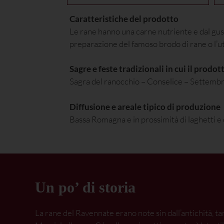
Caratteristiche del prodotto
Le rane hanno una carne nutriente e dal gust
preparazione del famoso brodo di rane o l’ut
Sagre e feste tradizionali in cui il prodo
Sagra del ranocchio – Conselice – Settemb
Diffusione e areale tipico di produzione
Bassa Romagna e in prossimità di laghetti e 
Un po’ di storia
La rane del Ravennate erano note sin dall’antichità, t