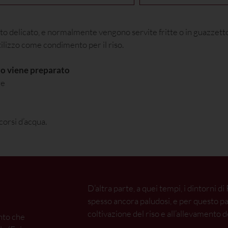
o delicato, e normalmente vengono servite fritte o in guazzetto,
ilizzo come condimento per il riso.
tto viene preparato
re
corsi d’acqua.
D’altra parte, a quei tempi, i dintorni 
spesso ancora paludosi, e per questo pa
coltivazione del riso e all’allevamento d
anto che