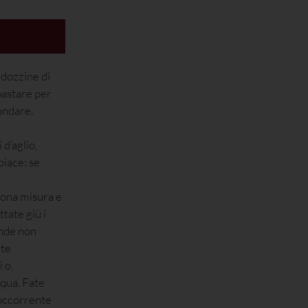
 dozzine di
bastare per
ondare.
d’aglio,
piace: se
uona misura e
tate giù i
onde non
rte
 o,
cqua. Fate
 occorrente