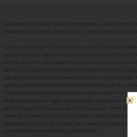
Nel passato il brodo di rana era considerato un vero e proprio 
divenendo oggetto di vere e proprie ricette, come la “Zuppa di r
“
Certi usi del mercato di Firenze non mi vanno. Quando vi nettano i
zuppa di ranocchi voglio dirvi qualche cosa di questo anfibio dell
subisce. Nel primo periodo della loro esistenza si vedono i ranocchi
Come i pesci, respira per branchie prima esterne, in forma di due p
tutti gli erbivori, comparativamente ai carnivori, assai più lungo. 
sostituisce alle branchie i polmoni e mandando fuori gli arti, ci
Nutrendosi allora di sostanze animali, ossia di insetti, l’intestino
più grassi nel mese di maggio perché mangiano il grano. Gli anfibi tu
agli orti e ai giardini in ispecie, per la distruzione de’ vermi, dell
umore acre e velenoso; ma in sì piccola dose rispetto alla mucosi
salamandra secerne in gran copia, che la medesima, potendo reggere 
virtù di restare incolume in mezzo alle fiamme.