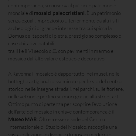
contemporanea, si conserva il più ricco patrimonio
mondiale di
mosaici paleocristiani
. È un patrimonio
senza eguali, impreziosito ulteriormente da altri siti
archeologi ci di grande interesse tra cui spicca la
Domus dei tappeti di pietra, prestigio so complesso di
case abitative databili
tra il I e il VI secolo d.C. con pavimenti in marmo e
mosaico dall’alto valore estetico e decorativo.
A Ravenna il mosaico è dappertutto: nei musei, nelle
botteghe artigianali disseminate per le vie del centro
storico, nelle insegne stradali, nei parchi, sulle fioriere,
nelle vetrine e perfino sui muri grazie alla street art.
Ottimo punto di partenza per scoprire l’evoluzione
dell’arte del mosaico in chiave contemporanea è il
Museo MAR
. Oltre a essere sede del Centro
Internazionale di Studio del Mosaico, raccoglie una
vasta collezione in divenire di mosaici moderni e