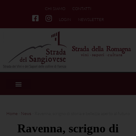
CHI SIAMO
CONTATTI
LOGIN
NEWSLETTER
Home
-
News
-
Ravenna, scrigno di storia e bellezza aperto al futuro
Ravenna, scrigno di