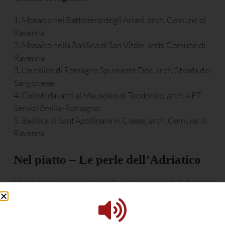
1. Mosaico nel Battistero degli Ariani, arch. Comune di
Ravenna
2. Mosaico nella Basilica di San Vitale, arch. Comune di
Ravenna
3. Un calice di Romagna Spumante Doc, arch. Strada del
Sangiovese
4. Ciclisti davanti al Mausoleo di Teodorico, arch. APT
Servizi Emilia-Romagna;
5. Basilica di Sant’Apollinare in Classe, arch. Comune di
Ravenna
Nel piatto
–
L
e perle dell’Adriatico
L’Adriatico è un mare ricco di pesci commestibili, il più
diffuso è il pesce azzurro. Con questa definizione, di
origine commerciale e non scientifica, si indica una
grande varietà di pesci, per lo più di piccole dimensioni,