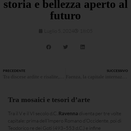
storia e bellezza aperto al
futuro
Luglio 5, 2024
18:05
PRECEDENTE
SUCCESSIVO
Tra discese ardite e risalite, in bici o mountain bike
Faenza, la capitale internazionale della ceramica artistica
Tra mosaici e tesori d’arte
Tra il V e il VI secolo d.C.
Ravenna
diventa per tre volte
capitale: prima dell’Impero Romano d’Occidente, poi di
Teodorico re dei Goti (493–553 d.C.) e infine