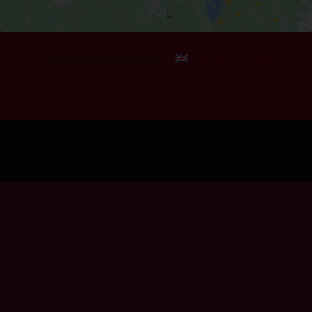
This post is also available in:
English
(
Inglese
)