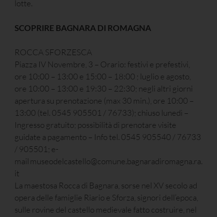
lotte.
SCOPRIRE BAGNARA DI ROMAGNA
ROCCA SFORZESCA
Piazza IV Novembre, 3 – Orario: festivi e prefestivi,
ore 10:00 – 13:00 e 15:00 – 18:00 ; luglio e agosto,
ore 10:00 – 13:00 e 19:30 – 22:30; negli altri giorni
apertura su prenotazione (max 30 min.), ore 10:00 –
13:00 (tel. 0545 905501 / 76733); chiuso lunedì –
Ingresso gratuito; possibilità di prenotare visite
guidate a pagamento – Info tel. 0545 905540 / 76733
/ 905501; e-
mail museodelcastello@comune.bagnaradiromagna.ra.
it
La maestosa Rocca di Bagnara, sorse nel XV secolo ad
opera delle famiglie Riario e Sforza, signori dell’epoca,
sulle rovine del castello medievale fatto costruire, nel