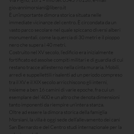
giovannimorsiani@libero.it
È un’importante dimora storica situata nelle
immediate vicinanze del centro. È circondata da un
vasto parco secolare nel quale spiccano diversi alberi
monumentali, come la quercia di 30 metri e il pioppo
nero che supera i 40 metri.
Costruito nel XV secolo, l’edificio era inizialmente
fortificato ed assolse compiti militari e di guardia di cui
restano tracce all’esterno nella cinta muraria. Mobili,
arredi e suppellettili risalenti ad un periodo compreso
tra il XV e il XIX secolo arricchiscono gli interni,
insieme a ben 16 camini di varie epoche, fra cui un
esemplare del ‘400 e un altro che denota dimensioni
tanto imponenti da riempire un’intera stanza.
Oltre ad essere la dimora storica della famiglia
Morsiani, la villa è oggi sede dell’allevamento dei cani
San Bernardo e del Centro studi internazionale per la