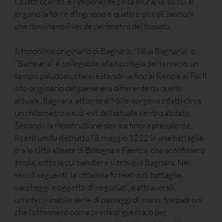
Quattrocento, e l’imponente cinta muraria, su cui si
ergono la torre d’ingresso e quattro piccoli bastioni
che dominano il verde perimetro del fossato.
Il toponimo originario di Bagnara: “Silva Bagnaria” o
“Balnearia” è collegabile alla tipologia del terreno, un
tempo paludoso, che si estendeva fino al Reno e al Po. Il
sito originario del paese era differente da quello
attuale. Bagnara, attorno al Mille, sorgeva infatti circa
un chilometro a sud-est dell’attuale centro abitato.
Secondo la ricostruzione storica finora prevalente,
il castrum fu distrutto l’8 maggio 1222 in una battaglia
tra le città alleate di Bologna e Faenza, che sconfissero
Imola, sotto la cui bandiera si trovava Bagnara. Nei
secoli seguenti, la cittadina fu teatro di battaglie,
saccheggi e oggetto di negoziati, e attraversò
un’interminabile serie di passaggi di mano, tra padroni
che l’ottennero come preda di guerra, o per