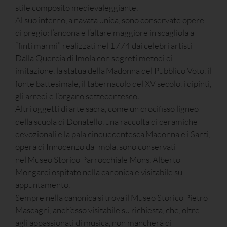
stile composito medievaleggiante.
Al suo interno, a navata unica, sono conservate opere
di pregio: l’ancona e l’altare maggiore in scagliola a
“finti marmi” realizzati nel 1774 dai celebri artisti
Dalla Quercia di Imola con segreti metodi di
imitazione, la statua della Madonna del Pubblico Voto, il
fonte battesimale, il tabernacolo del XV secolo, i dipinti,
gli arredi e l’organo settecentesco.
Altri oggetti di arte sacra, come un crocifisso ligneo
della scuola di Donatello, una raccolta di ceramiche
devozionali e la pala cinquecentesca Madonna e i Santi,
opera di Innocenzo da Imola, sono conservati
nel Museo Storico Parrocchiale Mons. Alberto
Mongardi ospitato nella canonica e visitabile su
appuntamento.
Sempre nella canonica si trova il Museo Storico Pietro
Mascagni, anch’esso visitabile su richiesta, che, oltre
agli appassionati di musica, non mancherà di