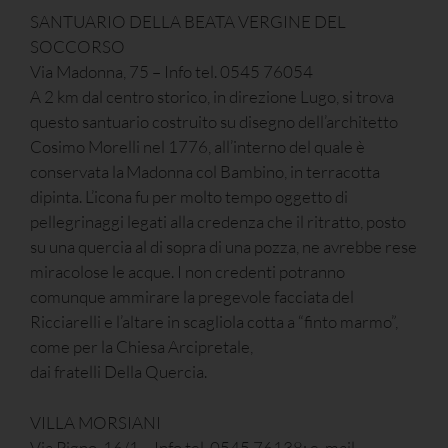
SANTUARIO DELLA BEATA VERGINE DEL
SOCCORSO
Via Madonna, 75 – Info tel. 0545 76054
A 2 km dal centro storico, in direzione Lugo, si trova
questo santuario costruito su disegno dell’architetto
Cosimo Morelli nel 1776, all’interno del quale è
conservata la Madonna col Bambino, in terracotta
dipinta. L’icona fu per molto tempo oggetto di
pellegrinaggi legati alla credenza che il ritratto, posto
su una quercia al di sopra di una pozza, ne avrebbe rese
miracolose le acque. I non credenti potranno
comunque ammirare la pregevole facciata del
Ricciarelli e l’altare in scagliola cotta a “finto marmo”,
come per la Chiesa Arcipretale,
dai fratelli Della Quercia.
VILLA MORSIANI
Via Pigno, 16/1 – Info tel. 0545 76138; e-mail