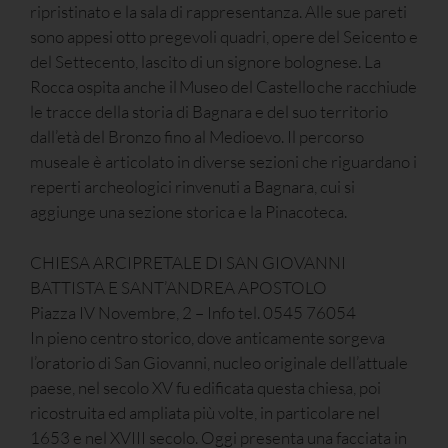
ripristinato e la sala di rappresentanza. Alle sue pareti
sono appesi otto pregevoli quadri, opere del Seicento e
del Settecento, lascito di un signore bolognese. La
Rocca ospita anche il Museo del Castello che racchiude
le tracce della storia di Bagnara e del suo territorio
dall’età del Bronzo fino al Medioevo. Il percorso
museale è articolato in diverse sezioni che riguardano i
reperti archeologici rinvenuti a Bagnara, cui si
aggiunge una sezione storica e la Pinacoteca.
CHIESA ARCIPRETALE DI SAN GIOVANNI
BATTISTA E SANT’ANDREA APOSTOLO
Piazza IV Novembre, 2 – Info tel. 0545 76054
In pieno centro storico, dove anticamente sorgeva
l’oratorio di San Giovanni, nucleo originale dell’attuale
paese, nel secolo XV fu edificata questa chiesa, poi
ricostruita ed ampliata più volte, in particolare nel
1653 e nel XVIII secolo. Oggi presenta una facciata in