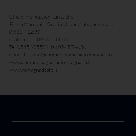
Ufficio informazioni turistiche
Piazza Marconi – Orari: dal lunedì al venerdì, ore
09:30 – 12:30;
il sabato, ore 09:00 – 11:00
Tel. 0545 905501; fax 0545 76636
e-mail turismo@comune.bagnaradiromagna.ra.it
www.comune.bagnaradiromagna.ra.it
www.romagnadeste.it