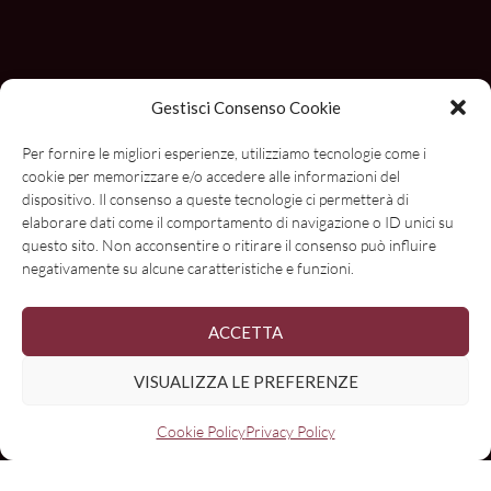
Gestisci Consenso Cookie
Per fornire le migliori esperienze, utilizziamo tecnologie come i
cookie per memorizzare e/o accedere alle informazioni del
dispositivo. Il consenso a queste tecnologie ci permetterà di
elaborare dati come il comportamento di navigazione o ID unici su
questo sito. Non acconsentire o ritirare il consenso può influire
negativamente su alcune caratteristiche e funzioni.
ACCETTA
VISUALIZZA LE PREFERENZE
Cookie Policy
Privacy Policy