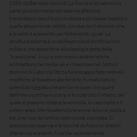
1354, da Barnabò Visconti. La Rocca originale era la
parte più importante del sistema difensivo
trecentesco, benché più modesta e più bassa rispetto a
quella attualmente visibile, con due torri simmetriche,
a levante e a ponente, perfettamente uguali. La
struttura odierna è un bell’esempio di fortificazione
militare che appartiene alla tipologia detta della
“transizione”, in cui si sommano caratteristiche
architettoniche medievali e rinascimentali. Sotto il
dominio di Caterina Sforza furono apportate notevoli
modifiche al fossato e alle feritoie, fu realizzato lo
splendido loggiato che percorre quasi i tre quarti
dell’intera cortina muraria, e fu costruito il Mastio, del
quale si possono visitare la sommità, le casematte e il
sotterraneo. Merita attenzione anche la torre, posta a
est, che ricorda l’antica costruzione viscontea. Si
possono poi osservare le bocche da fuoco e i sistemi
difensivi precedenti, il cortile recentemente