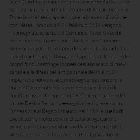
Sede. Con Imola mantenne però vincoli molto forti, per
via degli antichi diritti sul territorio della curia imolese.
Dopo la parentesi napoleonica e la breve unificazione
con Massa Lombarda, il 14 febbraio 1814 vengono
riconsegnate le carte del Comunea Rodolfo Vacchi,
che ne diventa il primo podestà. Al nuovo Comune
viene aggregato il territorio di Lavezzola, fino ad allora
rimasto autonomo. Il bisogno di governare le acque dei
propri fondi, costringe i conselicesi allo scavo di nuovi
canali e alla difesa dell’antico canale dei mulini. Si
impiantano nuove risaie, ma bisognerà attendere la
fine dell’Ottocento per l’avvio dei grandi lavori di
bonifica che porteranno, nel 1930, alla creazione del
canale Destra Reno. Il paesaggio che si presenta con
l’annessione al Regno Sabaudo, nel 1859, è quello di
una cittadina molto povera di cui si progettano le
prime piazze, insieme al nuovo Palazzo Comunale e
alle scuole, mentre l’On. Andrea Costa inaugura il