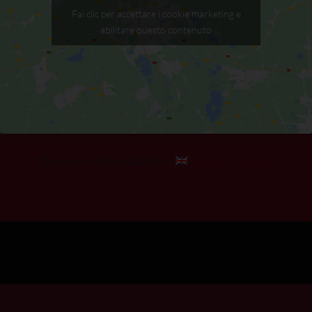
Fai clic per accettare i cookie marketing e
abilitare questo contenuto
This post is also available in:
English
(
Inglese
)