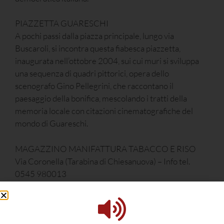
PIAZZETTA GUARESCHI
A pochi passi dalla piazza principale, lungo via
Buscaroli, si incontra questa fiabesca piazzetta,
inaugurata nell’ottobre 2004, sui cui muri si sviluppa
una sequenza di quadri pittorici, opera dello
scenografo Gino Pellegrini, che raccontano il
paesaggio della bonifica, mescolando i tratti della
memoria locale con citazioni cinematografiche del
mondo di Guareschi.
MAGAZZINO MANIFATTURA TABACCO E RISO
Via Coronella (Tarabina di Chiesanuova) – Info tel.
0545 980013
Per coloro che apprezzano l’archeologia industriale è
d’obbligo una visita a questo antico edificio, che appare
già nelle carte del catasto del Regno d’Italia, la cui
costruzione è sicuramente anteriore al 1877.