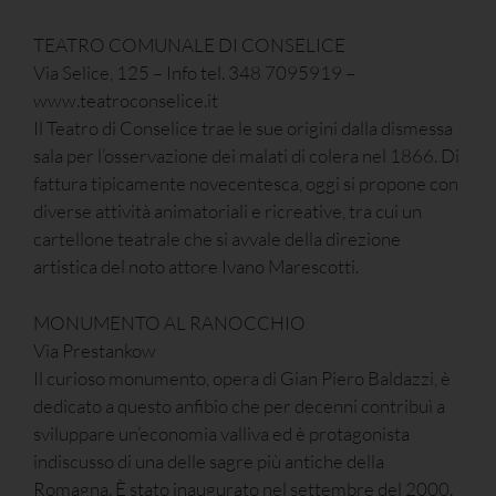
TEATRO COMUNALE DI CONSELICE
Via Selice, 125 – Info tel. 348 7095919 –
www.teatroconselice.it
Il Teatro di Conselice trae le sue origini dalla dismessa
sala per l’osservazione dei malati di colera nel 1866. Di
fattura tipicamente novecentesca, oggi si propone con
diverse attività animatoriali e ricreative, tra cui un
cartellone teatrale che si avvale della direzione
artistica del noto attore Ivano Marescotti.
MONUMENTO AL RANOCCHIO
Via Prestankow
Il curioso monumento, opera di Gian Piero Baldazzi, è
dedicato a questo anfibio che per decenni contribuì a
sviluppare un’economia valliva ed è protagonista
indiscusso di una delle sagre più antiche della
Romagna. È stato inaugurato nel settembre del 2000.