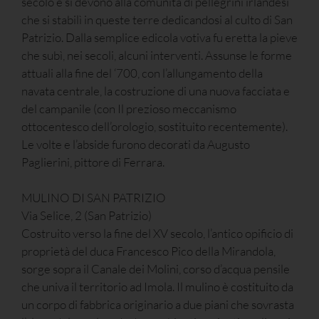
secolo e si devono alla comunità di pellegrini irlandesi
che si stabilì in queste terre dedicandosi al culto di San
Patrizio. Dalla semplice edicola votiva fu eretta la pieve
che subì, nei secoli, alcuni interventi. Assunse le forme
attuali alla fine del ‘700, con l’allungamento della
navata centrale, la costruzione di una nuova facciata e
del campanile (con Il prezioso meccanismo
ottocentesco dell’orologio, sostituito recentemente).
Le volte e l’abside furono decorati da Augusto
Paglierini, pittore di Ferrara.
MULINO DI SAN PATRIZIO
Via Selice, 2 (San Patrizio)
Costruito verso la fine del XV secolo, l’antico opificio di
proprietà del duca Francesco Pico della Mirandola,
sorge sopra il Canale dei Molini, corso d’acqua pensile
che univa il territorio ad Imola. Il mulino è costituito da
un corpo di fabbrica originario a due piani che sovrasta