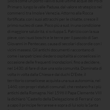
Silicis come un porto vallivo sulle ultime acque del Po di
Primaro, lungo la valle Padusa, dal valore strategico nei
commerci tra Imola e Venezia. Attorno alla Rocca
fortificata, con i suoi attracchi per le chiatte, cresce il
primo nucleo di case. Poco più a sud, in una condizione
di maggiore salubrità, si sviluppa S. Patrizio con la sua
pieve, con i suoi boschi e le terre per il pascolo di San
Giovanni in Pentecaso, causa di secolari discordie con i
vicini massesi. Gli antichi documenti raccontano di
come i sanpatriziesi diedero ospitalità ai conselicesi in
occasione delle frequenti inondazioni, fino a decidere,
nel 1430, di fare di due una sola comunità. Dominata di
volta in volta dalla Chiesa e dai duchi D’Este, il
territorio conselicese acquista una sua autonomia, nel
1460, con propri statuti comunali, che restano fra i più
antichi della Romagna. Nel 1598 il Papa Clemente VIII
la dichiarò “Castello della Delegazione di Ferrara” con
a capo il principe ferrarese e sopra di lui solo la Santa