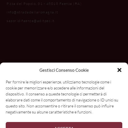
P.zza del Popolo, 31 - 48018 Faenza (RA)
info@stradadellaromagna.it
saporidifaenza@aditpec.it
Gestisci Consenso Cookie
Per fornire le migliori esperienze, utilizziamo tecnologie come i
cookie per memorizzare e/o accedere alle informazioni del
dispositivo. Il consenso a queste tecnologie ci permetterà di
elaborare dati come il comportamento di navigazione o ID unici su
questo sito. Non acconsentire o ritirare il consenso può influire
negativamente su alcune caratteristiche e funzioni.