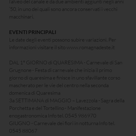
l’alveo del canale e da due ambienti aggiunti negli anni
’50, in uno dei quali sono ancora conservati i vecchi
macchinari.
EVENTI PRINCIPALI
Le date degli eventi possono subire variazioni. Per
informazioni visitare il sito www.romagnadeste.it
DAL 1° GIORNO di QUARESIMA - Carnevale di San
Grugnone - Festa di carnevale che inizia il primo
giorno di quaresima e finisce in uno sfavillante corso
mascherato per le vie del centro nella seconda
domenica di Quaresima
3a SETTIMANA di MAGGIO – Lavezzola - Sagra della
Porchetta e del Tortellino - Manifestazione
enogastronomica Info tel. 0545 986970
GIUGNO - Carnevale dei fiori in notturna Info tel.
0545 88067