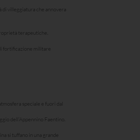
tà di villeggiatura che annovera
proprietà terapeutiche.
 fortificazione militare
tmosfera speciale e fuori dal
aggio dell’Appennino Faentino.
lina si tuffano in una grande