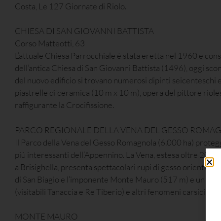
Costa, Le 127 Giornate di Riolo.
CHIESA DI SAN GIOVANNI BATTISTA
Corso Matteotti, 63
L’attuale Chiesa Parrocchiale è stata eretta nel 1960 e cons
dell’antica Chiesa di San Giovanni Battista (1496), oggi scon
del nuovo edificio si trovano numerosi dipinti seicenteschi 
piastrelle di ceramica (10 m x 10 m), opera del pittore riol
raffigurante la Crocifissione.
PARCO REGIONALE DELLA VENA DEL GESSO ROMA
Il Parco della Vena del Gesso Romagnola (6.000 ha) protegg
più interessanti dell’Appennino. La Vena, estesa oltre 20 Km
a Brisighella, presenta spettacolari rupi di gesso orientate 
di San Biagio e l’imponente Monte Mauro (517 m) e un vast
(visitabili Tanaccia e Re Tiberio) e altri fenomeni carsici.
MONTE MAURO