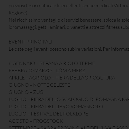
preziosi tesori naturali: le eccellenti acque medicali Vittori
Regione).
Nel ricchissimo ventaglio di servizi benessere, spicca la sp
idromassaggi, getti laminari, divanetti e attrezzi fitness sub
EVENTI PRINCIPALI
Le date degli eventi possono subire variazioni. Per inform
6 GENNAIO – BEFANA A RIOLO TERME
FEBBRAIO-MARZO – LÒM A MERZ
APRILE – AGRIOLO – FIERA DELL’AGRICOLTURA
GIUGNO – NOTTE CELESTE
GIUGNO – ZUG
LUGLIO – FIERA DELLO SCALOGNO DI ROMAGNA IG
LUGLIO – FIERA DEL LIBRO ROMAGNOLO
LUGLIO – FESTIVAL DEL FOLKLORE
AGOSTO – FROGSTOCK
SETTEMBRE – SAGRA PROVINCIALE DELL’UVA E ASS