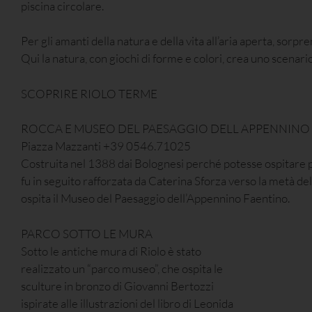
piscina circolare.
Per gli amanti della natura e della vita all’aria aperta, sor
Qui la natura, con giochi di forme e colori, crea uno scenari
SCOPRIRE RIOLO TERME
ROCCA E MUSEO DEL PAESAGGIO DELL APPENNINO
Piazza Mazzanti +39 0546.71025
Costruita nel 1388 dai Bolognesi perché potesse ospitare pi
fu in seguito rafforzata da Caterina Sforza verso la metà de
ospita il Museo del Paesaggio dell’Appennino Faentino.
PARCO SOTTO LE MURA
Sotto le antiche mura di Riolo è stato
realizzato un “parco museo”, che ospita le
sculture in bronzo di Giovanni Bertozzi
ispirate alle illustrazioni del libro di Leonida