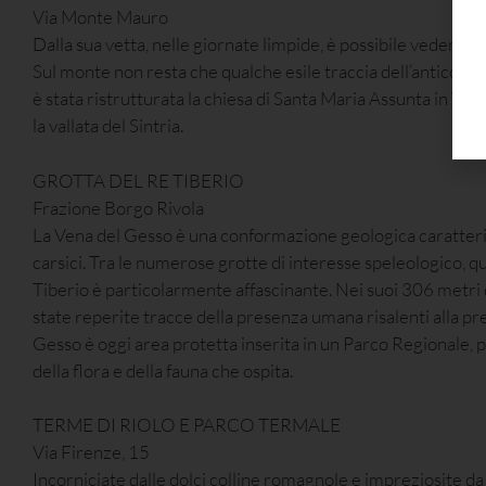
Via Monte Mauro
Dalla sua vetta, nelle giornate limpide, è possibile vedere il 
Sul monte non resta che qualche esile traccia dell’antico c
è stata ristrutturata la chiesa di Santa Maria Assunta in Tib
la vallata del Sintria.
GROTTA DEL RE TIBERIO
Frazione Borgo Rivola
La Vena del Gesso è una conformazione geologica caratter
carsici. Tra le numerose grotte di interesse speleologico, qu
Tiberio è particolarmente affascinante. Nei suoi 306 metri
state reperite tracce della presenza umana risalenti alla pre
Gesso è oggi area protetta inserita in un Parco Regionale, 
della flora e della fauna che ospita.
TERME DI RIOLO E PARCO TERMALE
Via Firenze, 15
Incorniciate dalle dolci colline romagnole e impreziosite d