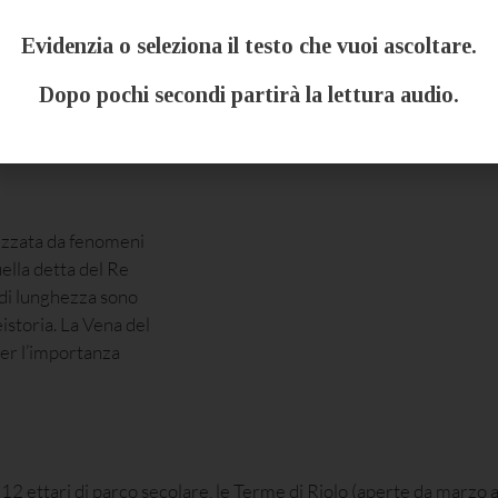
Evidenzia o seleziona il testo che vuoi ascoltare.
mare e le Prealpi.
astello. Recentemente
Dopo pochi secondi partirà la lettura audio.
eriaci che domina
izzata da fenomeni
ella detta del Re
 di lunghezza sono
istoria. La Vena del
per l’importanza
a 12 ettari di parco secolare, le Terme di Riolo (aperte da marz