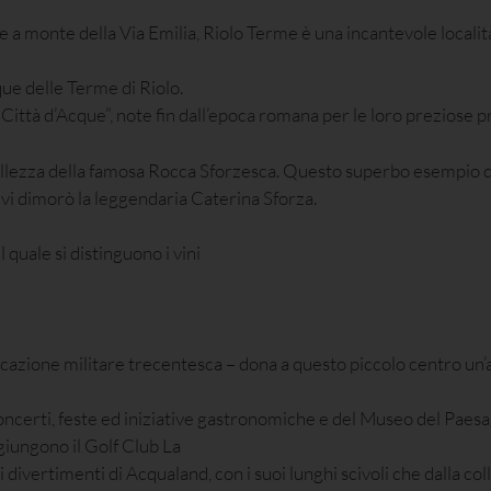
re a monte della Via Emilia, Riolo Terme è una incantevole locali
ue delle Terme di Riolo.
Città d’Acque”, note fin dall’epoca romana per le loro preziose 
bellezza della famosa Rocca Sforzesca. Questo superbo esempio di
 vi dimorò la leggendaria Caterina Sforza.
quale si distinguono i vini
icazione militare trecentesca – dona a questo piccolo centro un’a
oncerti, feste ed iniziative gastronomiche e del Museo del Paes
ggiungono il Golf Club La
divertimenti di Acqualand, con i suoi lunghi scivoli che dalla col