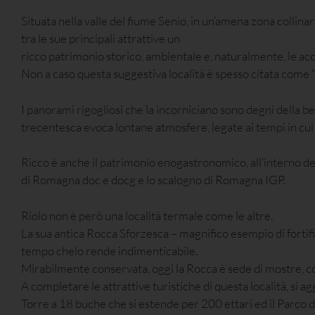
Situata nella valle del fiume Senio, in un’amena zona collina
tra le sue principali attrattive un
ricco patrimonio storico, ambientale e, naturalmente, le acq
Non a caso questa suggestiva località è spesso citata come “
I panorami rigogliosi che la incorniciano sono degni della 
trecentesca evoca lontane atmosfere, legate ai tempi in cui
Ricco è anche il patrimonio enogastronomico, all’interno del 
di Romagna doc e docg e lo scalogno di Romagna IGP.
Riolo non è però una località termale come le altre.
La sua antica Rocca Sforzesca – magnifico esempio di fortif
tempo chelo rende indimenticabile.
Mirabilmente conservata, oggi la Rocca è sede di mostre, c
A completare le attrattive turistiche di questa località, si a
Torre a 18 buche che si estende per 200 ettari ed il Parco di 