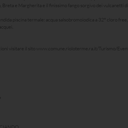
a, Breta e Margherita e il finissimo fango sorgivo dei vulcanetti d
lendida piscina termale: acqua salsobromoiodica a 32° cloro free, 
acquei.
azioni visitare il sito www.comune.rioloterme.ra.it/Turismo/Even
P
OCIANDO