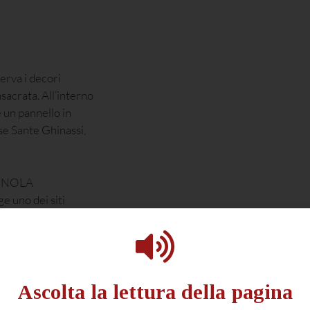
erva i decori
sacrata. All’interno
e un pannello in
ese Sante Ghinassi,
GNOLA
e uno dei siti
 dall’imolese fino
a sud, come la Riva
o sistema di grotte
Ascolta la lettura della pagina