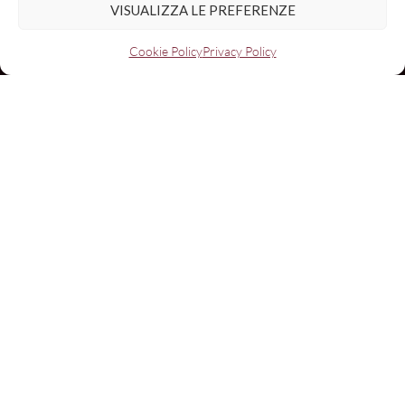
VISUALIZZA LE PREFERENZE
Email:
Cookie Policy
Privacy Policy
I have read and agree to the terms & conditions
© 2026 Strada della Romagna
• Powered by
Yucca
Italiano
English
(
Inglese
)