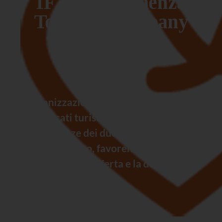
IF – Imola Faenza
Tourism Company
s.c.a.r.l.
L’organizzazione punta direttamente ai
mercati turistici, valorizzando le
eccellenze dei due territori, molto
simili tra loro, favorendo l’incontro
diretto tra l’offerta e la domanda