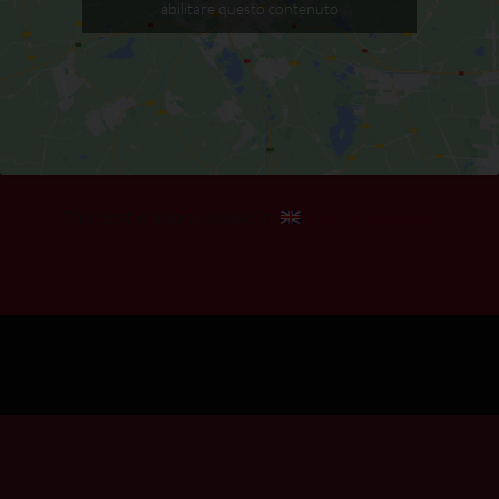
abilitare questo contenuto
This post is also available in:
English
(
Inglese
)