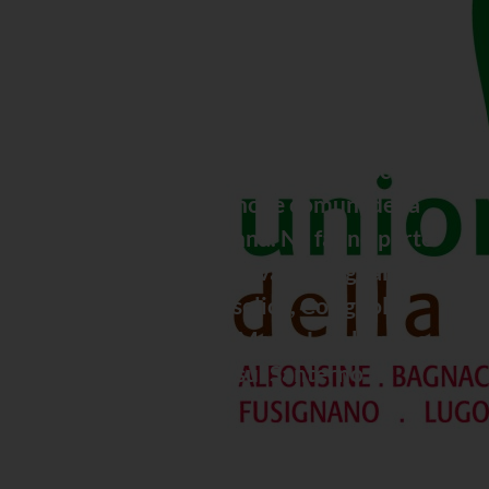
della Bassa Romagna
L’Unione Bassa Romagna nasce
dall’accordo tra nove comuni della
provincia di Ravenna. Ne fanno parte
Alfonsine, Bagnacavallo, Bagnara di
Romagna, Conselice, Cotignola,
Fusignano, Lugo, Massa Lombarda e
Sant’Agata sul Santerno.