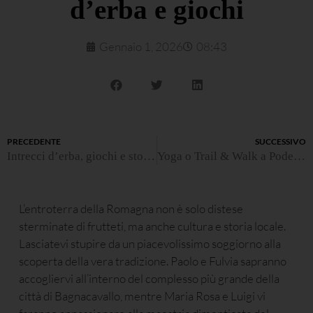
d’erba e giochi
Gennaio 1, 2026
08:43
PRECEDENTE
SUCCESSIVO
Intrecci d’erba, giochi e storie locali
Yoga o Trail & Walk a Podere La Berta
L’entroterra della Romagna non è solo distese
sterminate di frutteti, ma anche cultura e storia locale.
Lasciatevi stupire da un piacevolissimo soggiorno alla
scoperta della vera tradizione. Paolo e Fulvia sapranno
accogliervi all’interno del complesso più grande della
città di Bagnacavallo, mentre Maria Rosa e Luigi vi