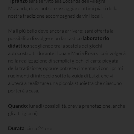
Il
pranzo
sarà servito alla Locanda dell’Allegra
Mutanda, dove potrete assaggiare ottimi piatti della
nostra tradizione accompagnati da vini locali.
Ma il più bello deve ancora arrivare: sarà offerta la
possibilità di svolgere un fantastico
laboratorio
didattico
scegliendo tra la scatola dei giochi
autocostruiti, durante il quale Maria Rosa vi coinvolgerà
nella realizzazione di semplici giochi di carta piegata
della tradizione; oppure potrete cimentarvi con i primi
rudimenti di intreccio sotto la guida di Luigi, che vi
aiuterà a realizzare una piccola stuoietta che ciascuno
porterà a casa.
Quando
: lunedì (possibilità, previa prenotazione, anche
gli altri giorni)
Durata
: circa 24 ore.