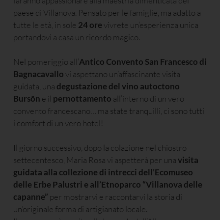
faranno appassionare alla maestria dimenticata del
paese di Villanova. Pensato per le famiglie, ma adatto a
tutte le età, in sole
24 ore
vivrete un’esperienza unica
portandovi a casa un ricordo magico.
Nel pomeriggio all’
Antico Convento San Francesco di
Bagnacavallo
vi aspettano un’affascinante visita
guidata, una
degustazione del vino autoctono
Bursôn
e il
pernottamento
all’interno di un vero
convento francescano… ma state tranquilli, ci sono tutti
i comfort di un vero hotel!
Il giorno successivo, dopo la colazione nel chiostro
settecentesco, Maria Rosa vi aspetterà per una
visita
guidata alla collezione di intrecci dell’Ecomuseo
delle Erbe Palustri e all’Etnoparco “Villanova delle
capanne”
per mostrarvi e raccontarvi la storia di
un’originale forma di artigianato locale.