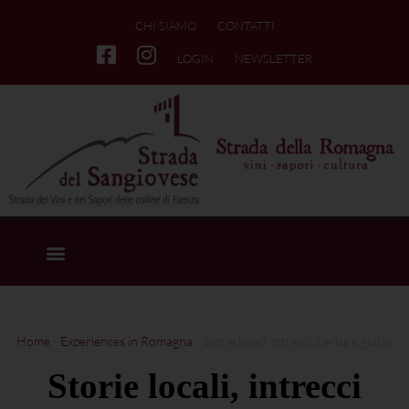
CHI SIAMO
CONTATTI
LOGIN
NEWSLETTER
Home
-
Experiences in Romagna
-
Storie locali, intrecci d’erba e giochi
Storie locali, intrecci