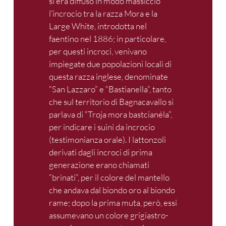
si era diffuso in modo massiccio
l’incrocio tra la razza Mora e la
Large White, introdotta nel
faentino nel 1886; in particolare,
per questi incroci, venivano
impiegate due popolazioni locali di
questa razza inglese, denominate
“San Lazzaro” e “Bastianella”, tanto
che sul territorio di Bagnacavallo si
parlava di “Troja mora bastcianéla”,
per indicare i suini da incrocio
(testimonianza orale). I lattonzoli
derivati dagli incroci di prima
generazione erano chiamati
“brinati”, per il colore del mantello
che andava dal biondo oro al biondo
rame; dopo la prima muta, però, essi
assumevano un colore grigiastro-