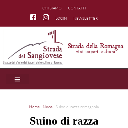
CHI SIAMO
CONTATTI
LOGIN
NEWSLETTER
LA ROMAGNA
MAPPA DEI SOCI
Home
-
News
-
Suino di razza romagnola
Suino di razza