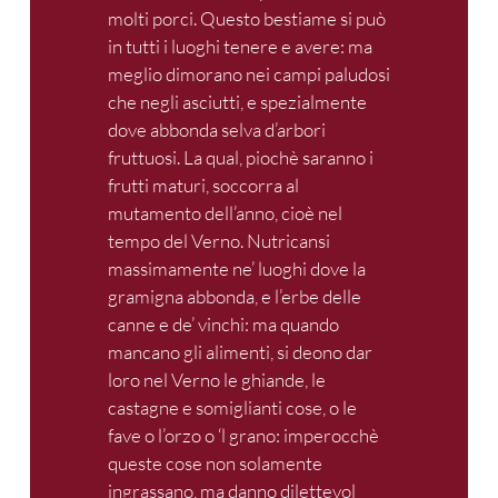
molti porci. Questo bestiame si può
in tutti i luoghi tenere e avere: ma
meglio dimorano nei campi paludosi
che negli asciutti, e spezialmente
dove abbonda selva d’arbori
fruttuosi. La qual, piochè saranno i
frutti maturi, soccorra al
mutamento dell’anno, cioè nel
tempo del Verno. Nutricansi
massimamente ne’ luoghi dove la
gramigna abbonda, e l’erbe delle
canne e de’ vinchi: ma quando
mancano gli alimenti, si deono dar
loro nel Verno le ghiande, le
castagne e somiglianti cose, o le
fave o l’orzo o ‘l grano: imperocchè
queste cose non solamente
ingrassano, ma danno dilettevol