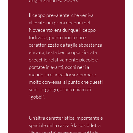
(Bigi e Zanon A., 2008).
Il ceppo prevalente, che veniva
allevato nei primi decenni del
Novecento, era dunque il ceppo
forlivese, giunto fino a noi e
caratterizzato da taglia abbastanza
elevata, testa ben proporzionata,
orecchie relativamente piccole e
portate in avanti, occhi neri a
mandorla e linea dorso-lombare
molto convessa, al punto che questi
suini, in gergo, erano chiamati
“gobbi”.
Un’altra caratteristica importante e
speciale della razza è la cosiddetta
“linea sparta”, presente su tutta la