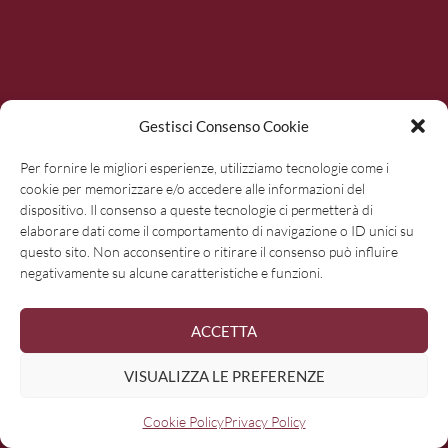
Gestisci Consenso Cookie
Per fornire le migliori esperienze, utilizziamo tecnologie come i
cookie per memorizzare e/o accedere alle informazioni del
dispositivo. Il consenso a queste tecnologie ci permetterà di
elaborare dati come il comportamento di navigazione o ID unici su
questo sito. Non acconsentire o ritirare il consenso può influire
negativamente su alcune caratteristiche e funzioni.
ACCETTA
Associazione Strada del Sangiovese
VISUALIZZA LE PREFERENZE
Strada dei Vini e dei Sapori delle Colline di Faenza
Cookie Policy
Privacy Policy