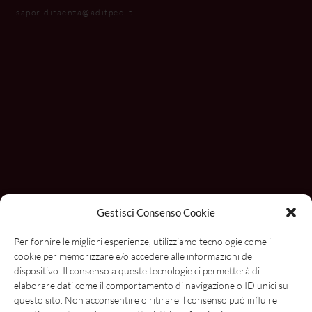
saporidifaenza@aditpec.it
Gestisci Consenso Cookie
Con il contributo di
Per fornire le migliori esperienze, utilizziamo tecnologie come i
cookie per memorizzare e/o accedere alle informazioni del
dispositivo. Il consenso a queste tecnologie ci permetterà di
elaborare dati come il comportamento di navigazione o ID unici su
questo sito. Non acconsentire o ritirare il consenso può influire