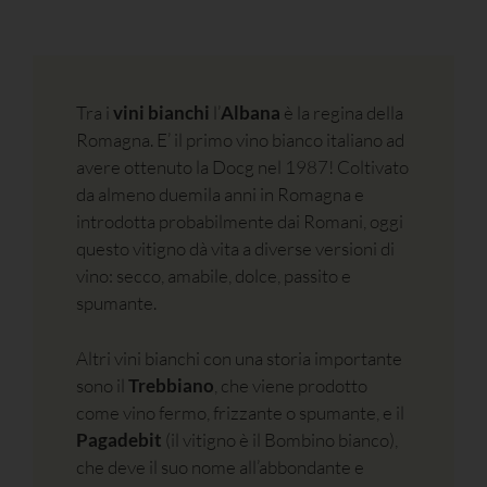
Tra i
vini bianchi
l’
Albana
è
la regina della
Romagna. E’ il primo vino bianco italiano ad
avere ottenuto la Docg nel 1987! Coltivato
da almeno duemila anni in Romagna e
introdotta probabilmente dai Romani, oggi
questo vitigno dà vita a diverse versioni di
vino: secco, amabile, dolce, passito e
spumante.
Altri vini bianchi con una storia importante
sono il
Trebbiano
, che viene prodotto
come vino fermo, frizzante o spumante, e il
Pagadebit
(il vitigno è il Bombino bianco),
che deve il suo nome all’abbondante e