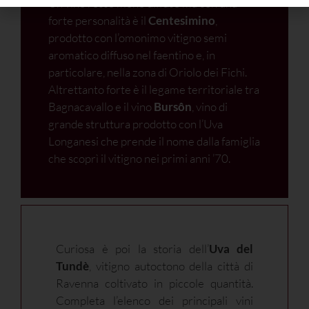
Un vino rosso meno diffuso ma con una
forte personalità è il
Centesimino
,
prodotto con l’omonimo vitigno semi
aromatico diffuso nel faentino e, in
particolare, nella zona di Oriolo dei Fichi.
Altrettanto forte è il legame territoriale tra
Bagnacavallo e il vino
Bursôn
, vino di
grande struttura prodotto con l’Uva
Longanesi che prende il nome dalla famiglia
che scoprì il vitigno nei primi anni ’70.
Curiosa è poi la storia dell’
Uva del
Tundè
, vitigno autoctono della città di
Ravenna coltivato in piccole quantità.
Completa l’elenco dei principali vini