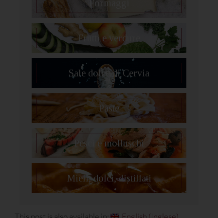
Formaggi
Frutti e verdure
Sale dolce di Cervia
Paste
Pesci e molluschi
Mieli, dolci, distillati
This post is also available in:
English
(
Inglese
)