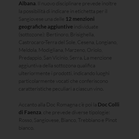
Albana
. Il nuovo disciplinare prevede inoltre
la possibilità di indicare in etichetta per il
Sangiovese una delle
12 menzioni
geografiche aggiuntive
individuate
(sottozone): Bertinoro, Brisighella,
Castrocaro-Terra del Sole, Cesena, Longiano,
Meldola, Modigliana, Marzeno, Oriolo,
Predappio, San Vicinio, Serra. La menzione
aggiuntiva della sottozona qualifica
ulteriormente i prodotti, indicando luoghi
particolarmente vocati che conferiscono
caratteristiche peculiari a ciascun vino.
Accanto alla Doc Romagna c’è poi la
Doc Colli
di Faenza
, che prevede diverse tipologie:
Rosso, Sangiovese, Bianco, Trebbiano e Pinot
bianco.