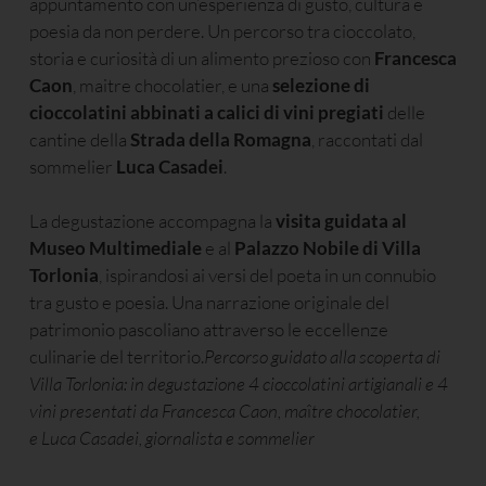
appuntamento con un’esperienza di gusto, cultura e
poesia da non perdere. Un percorso tra cioccolato,
storia e curiosità di un alimento prezioso con
Francesca
Caon
, maitre chocolatier, e una
selezione di
cioccolatini abbinati a calici di vini pregiati
delle
cantine della
Strada della Romagna
, raccontati dal
sommelier
Luca Casadei
.
La degustazione accompagna la
visita guidata al
Museo Multimediale
e al
Palazzo Nobile di Villa
Torlonia
, ispirandosi ai versi del poeta in un connubio
tra gusto e poesia. Una narrazione originale del
patrimonio pascoliano attraverso le eccellenze
culinarie del territorio.
Percorso guidato alla scoperta di
Villa Torlonia: in degustazione 4 cioccolatini artigianali e 4
vini presentati da Francesca Caon, ma
î
tre chocolatier,
e Luca Casadei, giornalista e sommelier