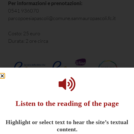
Per informazioni e prenotazioni:
0541 936070
parcopoesiapascoli@comune.sanmauropascoli.fc.it
Costo: 25 euro
Durata: 2 ore circa
This post is also available in:
Italiano
(
Italian
)
Listen to the reading of the page
Highlight or select text to hear the site’s textual
content.
Potrebbe interessarti anche: