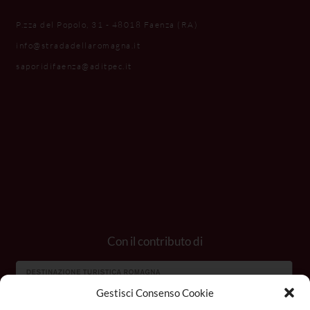
P.zza del Popolo, 31 - 48018 Faenza (RA)
info@stradadellaromagna.it
saporidifaenza@aditpec.it
Con il contributo di
Gestisci Consenso Cookie