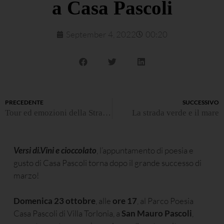
a Casa Pascoli
September 4, 2022
00:20
PRECEDENTE
SUCCESSIVO
Tour ed emozioni della Strada della Romagna al Festival del Turismo Esperienziale 2022
La strada verde e il mare
Versi di.Vini e cioccolato
, l’appuntamento di poesia e
gusto di Casa Pascoli torna dopo il grande successo di
marzo!
Domenica 23 ottobre
, alle
ore 17
, al Parco Poesia
Casa Pascoli di Villa Torlonia, a
San Mauro Pascoli
,