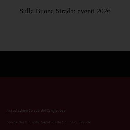
Sulla Buona Strada: eventi 2026
Associazione Strada del Sangiovese
Strada dei Vini e dei Sapori delle Colline di Faenza