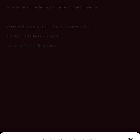
Strada dei Vini e dei Sapori delle Colline di Faenza
P.zza del Popolo, 31 - 48018 Faenza (RA)
info@stradadellaromagna.it
saporidifaenza@aditpec.it
Con il contributo di