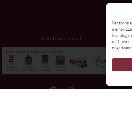
Per fornire
memorizzare
N
tecnologie 
Con il contributo di
o ID unici 
negativamen
E