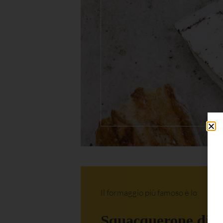
Il formaggio più famoso è lo
Squacquerone di