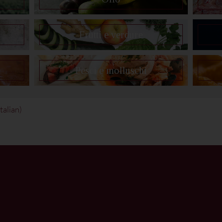
Frutti e verdure
Pesci e molluschi
Italian
)