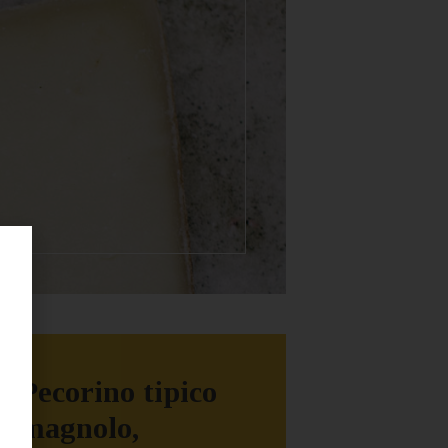
Il
Pecorino
tipico
romagnolo,