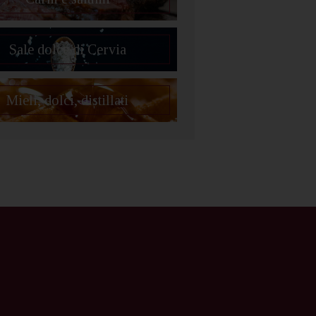
Sale dolce di Cervia
Mieli, dolci, distillati