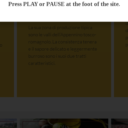
Press PLAY or PAUSE at the foot of the site.
p
Raviggiolo
.
d
u
La sua zona di produzione tipica
d
sono le valli dell’Appennino tosco-
p
romagnolo. La consistenza tenera
p
co
e il sapore delicato e leggermente
burroso sono i suoi due tratti
caratteristici.
Olio