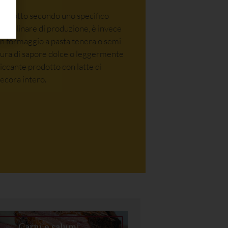
rodotto secondo uno specifico
isciplinare di produzione, è invece
n formaggio a pasta tenera o semi
ura di sapore dolce o leggermente
iccante prodotto con latte di
ecora intero.
Carni e salumi