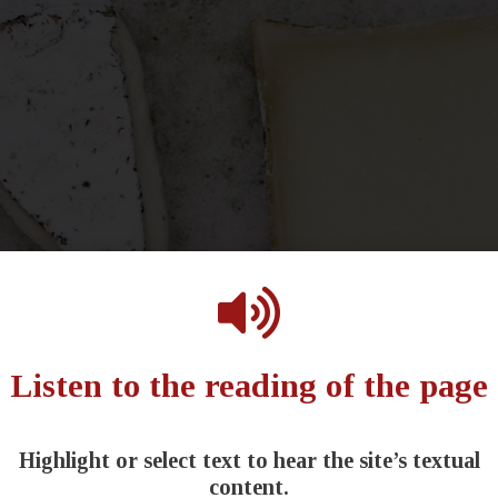
Listen to the reading of the page
Altro formaggio fresco a pasta
bianca ottenuto dalla cagliatura di
Highlight or select text to hear the site’s textual
latte crudo vaccino è il
content.