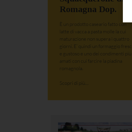
Romagna Dop
.
È un prodotto caseario fatto con
latte di vacca a pasta molle la cui
maturazione non supera i quattro
giorni. E’ quindi un formaggio fres
e gustoso e uno dei condimenti più
amati con cui farcire la piadina
romagnola.
Scopri di più…
Vini