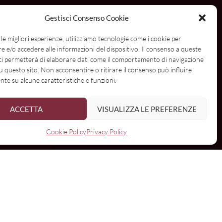
Gestisci Consenso Cookie
 le migliori esperienze, utilizziamo tecnologie come i cookie per
 e/o accedere alle informazioni del dispositivo. Il consenso a queste
ome
ci permetterà di elaborare dati come il comportamento di navigazione
su questo sito. Non acconsentire o ritirare il consenso può influire
te su alcune caratteristiche e funzioni.
mail:
ACCETTA
VISUALIZZA LE PREFERENZE
I have read and agree to the terms & conditions
Cookie Policy
Privacy Policy