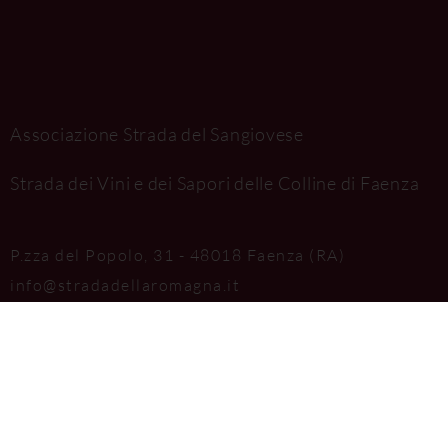
Associazione Strada del Sangiovese
Strada dei Vini e dei Sapori delle Colline di Faenza
P.zza del Popolo, 31 - 48018 Faenza (RA)
info@stradadellaromagna.it
saporidifaenza@aditpec.it