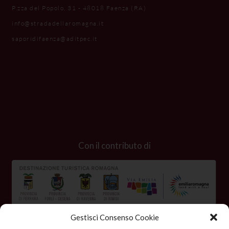
P.zza del Popolo, 31 - 48018 Faenza (RA)
info@stradadellaromagna.it
saporidifaenza@aditpec.it
Con il contributo di
Gestisci Consenso Cookie