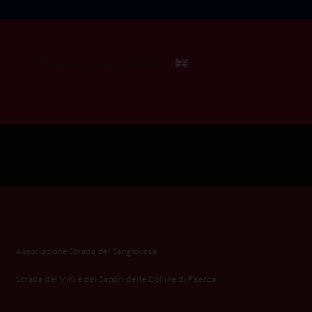
This post is also available in:
English
(
Inglese
)
Associazione Strada del Sangiovese
Strada dei Vini e dei Sapori delle Colline di Faenza