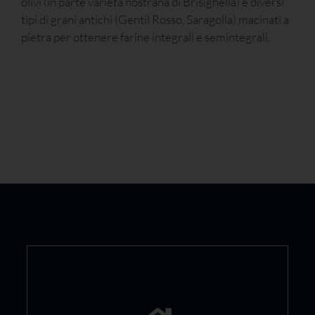
olivi (in parte varietà nostrana di Brisighella) e diversi
tipi di grani antichi (Gentil Rosso, Saragolla) macinati a
pietra per ottenere farine integrali e semintegrali.