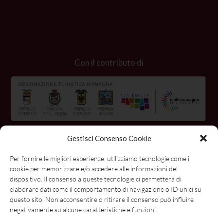
Con il contributo di
Gestisci Consenso Cookie
Per fornire le migliori esperienze, utilizziamo tecnologie come i
cookie per memorizzare e/o accedere alle informazioni del
dispositivo. Il consenso a queste tecnologie ci permetterà di
elaborare dati come il comportamento di navigazione o ID unici su
questo sito. Non acconsentire o ritirare il consenso può influire
negativamente su alcune caratteristiche e funzioni.