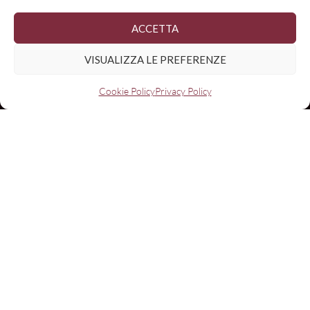
ACCETTA
VISUALIZZA LE PREFERENZE
Cookie Policy
Privacy Policy
Nome
Email:
I have read and agree to the terms & conditions