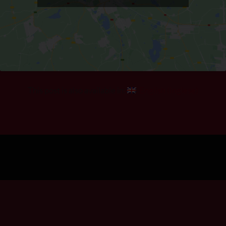
This post is also available in:
English
(
Inglese
)