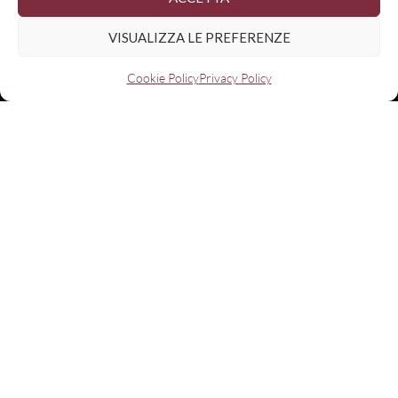
VISUALIZZA LE PREFERENZE
Cookie Policy
Privacy Policy
Nome
Email:
I have read and agree to the terms & conditions