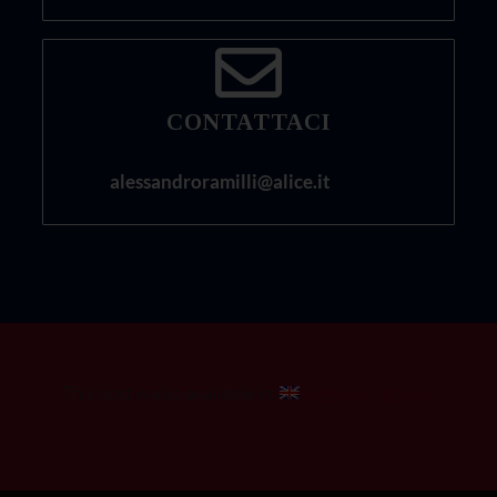
CONTATTACI
alessandroramilli@alice.it
This post is also available in:
English
(
Inglese
)