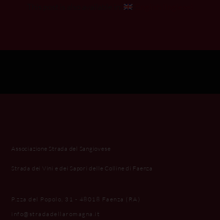
This post is also available in:
English
(
Inglese
)
Associazione Strada del Sangiovese
Strada dei Vini e dei Sapori delle Colline di Faenza
P.zza del Popolo, 31 - 48018 Faenza (RA)
info@stradadellaromagna.it