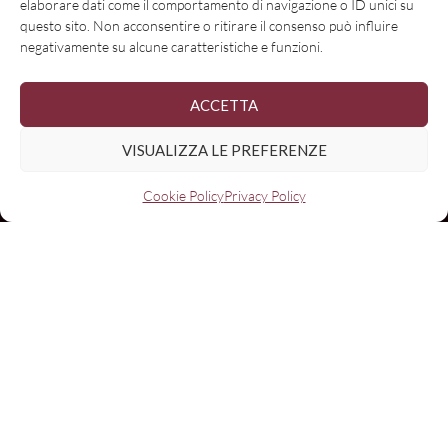
elaborare dati come il comportamento di navigazione o ID unici su
questo sito. Non acconsentire o ritirare il consenso può influire
negativamente su alcune caratteristiche e funzioni.
ACCETTA
VISUALIZZA LE PREFERENZE
Cookie Policy
Privacy Policy
Nome
Email:
I have read and agree to the terms & conditions