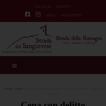
CHI SIAMO
CONTATTI
LOGIN
NEWSLETTER
Home
-
News
-
Cena con delitto all’agriturismo La Sabbiona – Venerdì
13 marzo
Cena con delitto