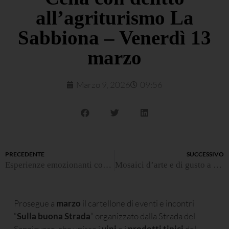
all’agriturismo La
Sabbiona – Venerdì 13
marzo
Marzo 9, 2026
09:56
PRECEDENTE
SUCCESSIVO
Esperienze emozionanti con “Romagna a tu per tu”
Mosaici d’arte e di gusto a Ravenna – Sabato 28 marzo
Prosegue a
marzo
il cartellone di eventi e incontri
“
Sulla buona Strada
“ organizzato dalla Strada del
Sangiovese, che unisce i
vini
e i
prodotti tipici
del