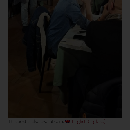
This post is also available in:
English
(
Inglese
)