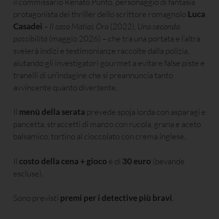
il commissario Renato Punto, personaggio di fantasia
protagonista dei thriller dello scrittore romagnolo
Luca
Casadei
–
Il caso Matias Ora
(2022),
Una seconda
possibilità
(maggio 2026) – che tra una portata e l’altra
svelerà indizi e testimonianze raccolte dalla polizia,
aiutando gli investigatori gourmet a evitare false piste e
tranelli di un’indagine che si preannuncia tanto
avvincente quanto divertente.
Il
menù della serata
prevede spoja lorda con asparagi e
pancetta, straccetti di manzo con rucola, grana e aceto
balsamico, tortino al cioccolato con crema inglese.
Il
costo della cena + gioco
è di
30 euro
(bevande
escluse).
Sono previsti
premi per i detective più bravi
.