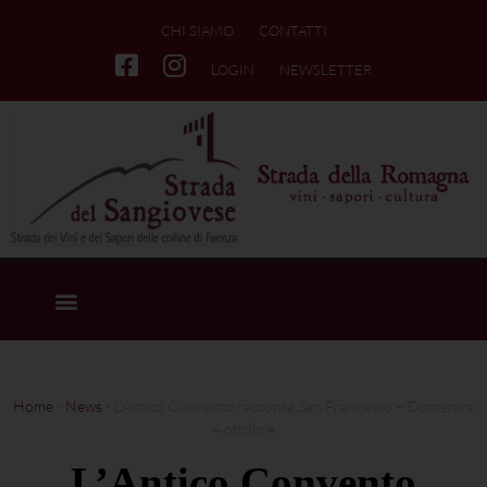
CHI SIAMO
CONTATTI
LOGIN
NEWSLETTER
Home
-
News
-
L’Antico Convento racconta San Francesco – Domenica
4 ottobre
L’Antico Convento