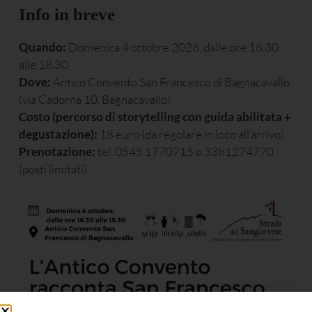
Info in breve
Quando:
Domenica 4 ottobre 2026, dalle ore 16.30
alle 18.30
Dove:
Antico Convento San Francesco di Bagnacavallo
(via Cadorna 10, Bagnacavallo)
Costo (percorso di storytelling con guida abilitata +
degustazione):
18 euro (da regolare in loco all’arrivo)
Prenotazione:
tel. 0545 1770715 o 3381274770
(posti limitati)