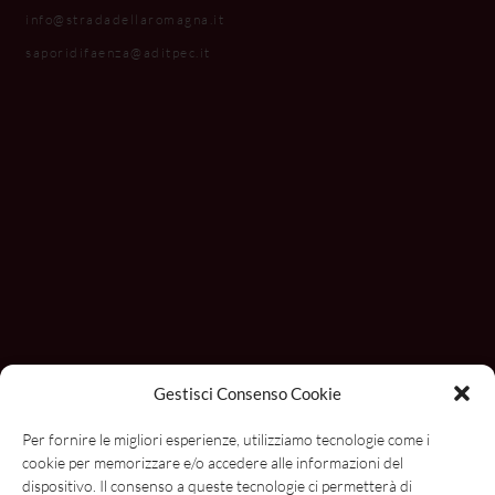
info@stradadellaromagna.it
saporidifaenza@aditpec.it
Con il contributo di
Gestisci Consenso Cookie
Per fornire le migliori esperienze, utilizziamo tecnologie come i
cookie per memorizzare e/o accedere alle informazioni del
dispositivo. Il consenso a queste tecnologie ci permetterà di