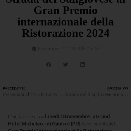
Gran Premio
internazionale della
Ristorazione 2024
Novembre 21, 2024
15:28
PRECEDENTE
SUCCESSIVO
Presentata al TTG la Carta per il Turismo Enogastronomico Sostenibile
Strada del Sangiovese premiata ai Food and Drink Awards 2024 di Lux Life
E’ andata in scena
lunedì 18 novembre
, al
Grand
Hotel Michelacci di Gabicce (PU)
, la cerimonia del
Gran Premio internazionale della Ristorazione