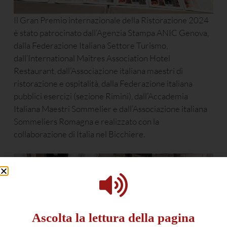
Il Gran Premio internazionale della Ristorazione 2024
è stato patrocinato dall’Agenzia Stampa ANIC Genova,
dalla Federazione Italiana Settore Turismo,
dall’International Maitres Association Hotel
Restaurant, dall’Associazione italiana maestri di
ristorazione e ospitalità, dalla Federazione italiana
pubblici esercizi (sezione Rimini), dall’Accademia
Italiana Maestri Sommelier e dall’Associazione italiana
Sommeliers Romagna e realizzato con la
collaborazione di Italia nel Bicchiere.
Ascolta la lettura della pagina