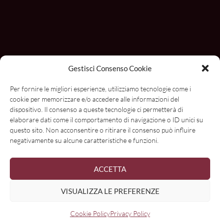
Gestisci Consenso Cookie
Per fornire le migliori esperienze, utilizziamo tecnologie come i
cookie per memorizzare e/o accedere alle informazioni del
dispositivo. Il consenso a queste tecnologie ci permetterà di
elaborare dati come il comportamento di navigazione o ID unici su
questo sito. Non acconsentire o ritirare il consenso può influire
negativamente su alcune caratteristiche e funzioni.
ACCETTA
Con il contributo di
VISUALIZZA LE PREFERENZE
Cookie Policy
Privacy Policy