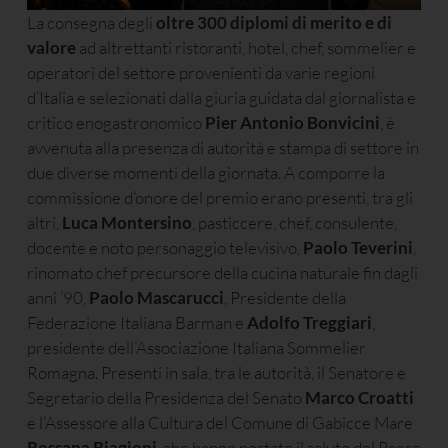
La consegna degli
oltre 300 diplomi di merito e di
valore
ad altrettanti ristoranti, hotel, chef, sommelier e
operatori del settore provenienti da varie regioni
d’Italia e selezionati dalla giuria guidata dal giornalista e
critico enogastronomico
Pier Antonio Bonvicini
, è
avvenuta alla presenza di autorità e stampa di settore in
due diverse momenti della giornata. A comporre la
commissione d’onore del premio erano presenti, tra gli
altri,
Luca Montersino
, pasticcere, chef, consulente,
docente e noto personaggio televisivo,
Paolo Teverini
,
rinomato chef precursore della cucina naturale fin dagli
anni ’90,
Paolo Mascarucci
, Presidente della
Federazione Italiana Barman e
Adolfo Treggiari
,
presidente dell’Associazione Italiana Sommelier
Romagna. Presenti in sala, tra le autorità, il Senatore e
Segretario della Presidenza del Senato
Marco Croatti
e l’Assessore alla Cultura del Comune di Gabicce Mare
Rossana Biagioni
, che hanno portato il saluto del Paese