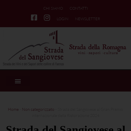
CHI SIAMO
CONTATTI
LOGIN
NEWSLETTER
Home
-
Non categorizzato
-
Strada del Sangiovese al Gran Premio
internazionale della Ristorazione 2024
Strada del Sangiovese al