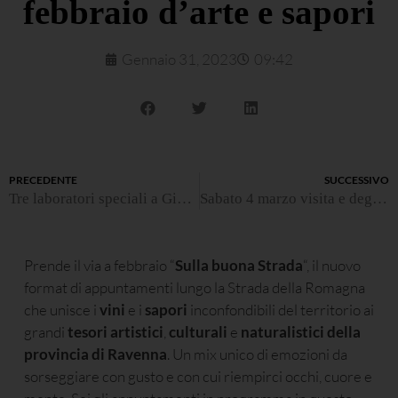
febbraio d’arte e sapori
Gennaio 31, 2023
09:42
PRECEDENTE
SUCCESSIVO
Tre laboratori speciali a GiovinBacco 2022
Sabato 4 marzo visita e degustazione a Tenuta Masselina
Prende il via a febbraio “
Sulla buona Strada
“, il nuovo
format di appuntamenti lungo la Strada della Romagna
che unisce i
vini
e i
sapori
inconfondibili del territorio ai
grandi
tesori artistici
,
culturali
e
naturalistici della
provincia di Ravenna
. Un mix unico di emozioni da
sorseggiare con gusto e con cui riempirci occhi, cuore e