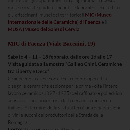
mente. Sei gli appuntamenti in programma in questo
mese tra visite guidate, incontri e laboratori in due tra i
più affascinanti musei del territorio: il
MIC (Museo
internazionale delle Ceramiche) di Faenza
e il
MUSA (Museo del Sale) di Cervia
.
MIC di Faenza (Viale Baccaini, 19)
Sabato 4 – 11 – 18 febbraio, dalle ore 16 alle 17
Visita guidata alla mostra “Galileo Chini. Ceramiche
tra Liberty e Déco”
Grande mostra che con circa trecento opere tra
disegni e ceramiche esplora per la prima volta l’intero
lavoro ceramico (1897 -1925) del raffinato e poliedrico
artista toscano, inventore della ceramica moderna
italiana. Al termine della visita si terrà una degustazione
di vini e succhi dei produttori della Strada della
Romagna.
Costo:
3 euro + prezzo del biglietto