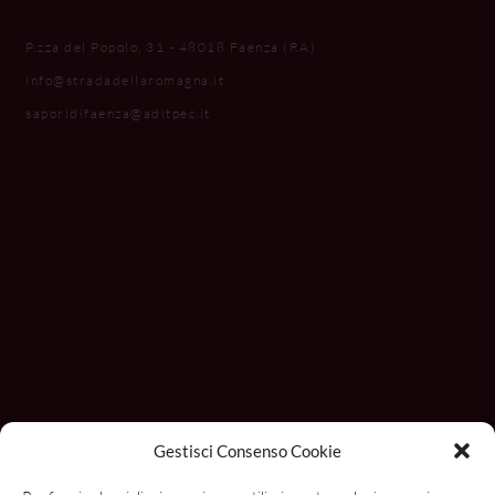
P.zza del Popolo, 31 - 48018 Faenza (RA)
info@stradadellaromagna.it
saporidifaenza@aditpec.it
Con il contributo di
Gestisci Consenso Cookie