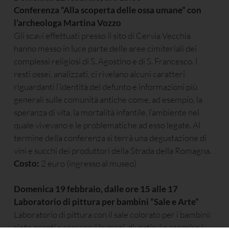
Conferenza “Alla scoperta delle ossa umane” con
l’archeologa Martina Vozzo
Gli scavi effettuati presso il sito di Cervia Vecchia
hanno messo in luce parte delle aree cimiteriali dei
complessi religiosi di S. Agostino e di S. Francesco. I
resti ossei, analizzati, ci rivelano alcuni caratteri
riguardanti l’identità del defunto e informazioni più
generali sulle comunità antiche come, ad esempio, la
speranza di vita, la mortalità infantile, l’ambiente nel
quale vivevano e le problematiche ad esso legate. Al
termine della conferenza si terrà una degustazione di
vini e succhi dei produttori della Strada della Romagna.
Costo:
2 euro (ingresso al museo)
Domenica 19 febbraio, dalle ore 15 alle 17
Laboratorio di pittura per bambini “Sale e Arte”
Laboratorio di pittura con il sale colorato per i bambini:
siete pronti a sporcarvi le mani, divertirvi e scoprire i