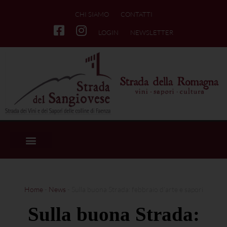
CHI SIAMO
CONTATTI
LOGIN
NEWSLETTER
Home
-
News
-
Sulla buona Strada: febbraio d’arte e sapori
Sulla buona Strada: