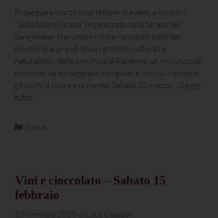
Prosegue a marzo il cartellone di eventi e incontri
“Sulla buona Strada“ organizzato dalla Strada del
Sangiovese, che unisce i vini e i prodotti tipici del
territorio ai grandi tesori artistici, culturali e
naturalistici della provincia di Ravenna: un mix unico di
emozioni da sorseggiare con gusto e con cui riempirsi
gli occhi, il cuore e la mente. Sabato 22 marzo, …
Leggi
tutto
News
Vini e cioccolato – Sabato 15
febbraio
15 Gennaio 2025
di
Luca Casadei