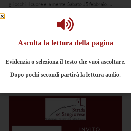
gli occhi, il cuore e la mente. Sabato 15 febbraio, …
Leggi tutto
News
Ascolta la lettura della pagina
Workshop formativo per guide
Evidenzia o seleziona il testo che vuoi ascoltare.
turistiche – Giovedì 6 febbraio
Dopo pochi secondi partirà la lettura audio.
15 Gennaio 2025
di
Luca Casadei