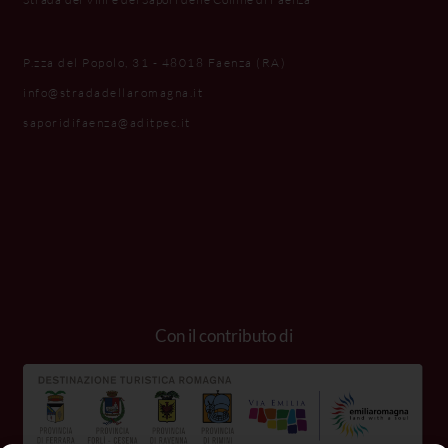
P.zza del Popolo, 31 - 48018 Faenza (RA)
info@stradadellaromagna.it
saporidifaenza@aditpec.it
Con il contributo di