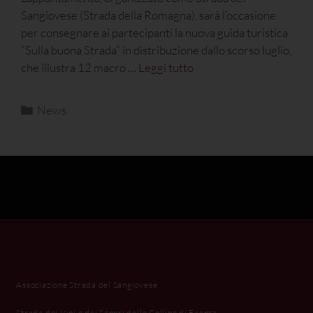
Sangiovese (Strada della Romagna), sarà l’occasione
per consegnare ai partecipanti la nuova guida turistica
“Sulla buona Strada” in distribuzione dallo scorso luglio,
che illustra 12 macro …
Leggi tutto
News
Associazione Strada del Sangiovese
Strada dei Vini e dei Sapori delle Colline di Faenza