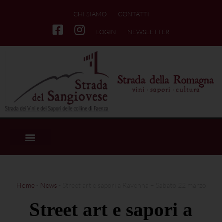
CHI SIAMO
CONTATTI
LOGIN
NEWSLETTER
Home
-
News
-
Street art e sapori a Ravenna – Sabato 22 marzo
Street art e sapori a