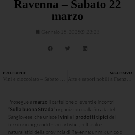
Ravenna – Sabato 22
marzo
Gennaio 15, 2025
23:28
PRECEDENTE
SUCCESSIVO
Vini e cioccolato – Sabato 15 febbraio
Arte e sapori nobili a Faenza – Sabato 5 aprile
Prosegue a
marzo
il cartellone di eventi e incontri
“
Sulla buona Strada
“ organizzato dalla Strada del
Sangiovese, che unisce i
vini
e i
prodotti tipici
del
territorio ai grandi tesori artistici, culturali e
naturalistici della provincia di Ravenna: un mix unico di