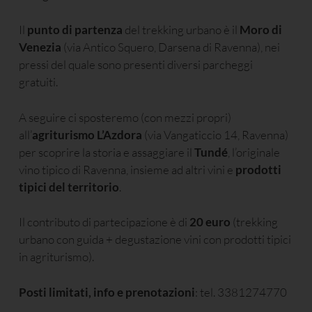
Il
punto di partenza
del trekking urbano è il
Moro di
Venezia
(via Antico Squero, Darsena di Ravenna), nei
pressi del quale sono presenti diversi parcheggi
gratuiti.
A seguire ci sposteremo (con mezzi propri)
all’
agriturismo L’Azdora
(via Vangaticcio 14, Ravenna)
per scoprire la storia e assaggiare il
Tundé
, l’originale
vino tipico di Ravenna, insieme ad altri vini e
prodotti
tipici del territorio
.
Il contributo di partecipazione è di
20 euro
(trekking
urbano con guida + degustazione vini con prodotti tipici
in agriturismo).
Posti limitati, info e prenotazioni
: tel. 3381274770