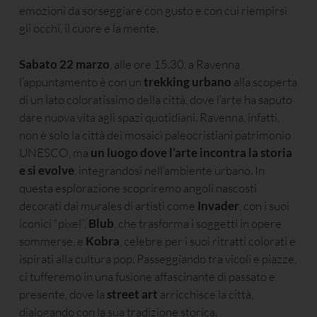
emozioni da sorseggiare con gusto e con cui riempirsi
gli occhi, il cuore e la mente.
Sabato 22 marzo
, alle ore 15.30, a Ravenna
l’appuntamento è con un
trekking urbano
alla scoperta
di un lato coloratissimo della città, dove l’arte ha saputo
dare nuova vita agli spazi quotidiani. Ravenna, infatti,
non è solo la città dei mosaici paleocristiani patrimonio
UNESCO, ma
un luogo dove l’arte incontra la storia
e si evolve
, integrandosi nell’ambiente urbano. In
questa esplorazione scopriremo angoli nascosti
decorati dai murales di artisti come
Invader
, con i suoi
iconici “pixel”,
Blub
, che trasforma i soggetti in opere
sommerse, e
Kobra
, celebre per i suoi ritratti colorati e
ispirati alla cultura pop. Passeggiando tra vicoli e piazze,
ci tufferemo in una fusione affascinante di passato e
presente, dove la
street art
arricchisce la città,
dialogando con la sua tradizione storica.