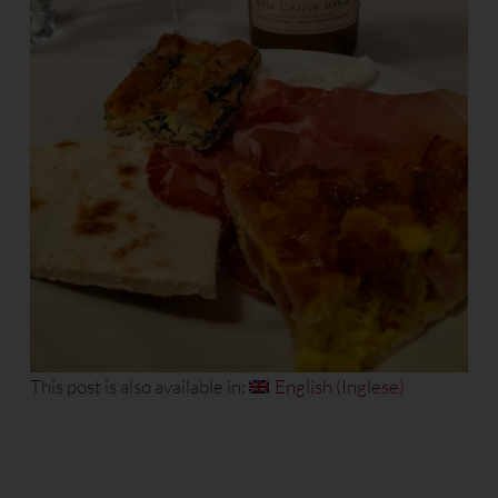
This post is also available in:
English
(
Inglese
)