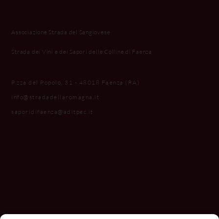
Associazione Strada del Sangiovese
Strada dei Vini e dei Sapori delle Colline di Faenza
P.zza del Popolo, 31 - 48018 Faenza (RA)
info@stradadellaromagna.it
saporidifaenza@aditpec.it