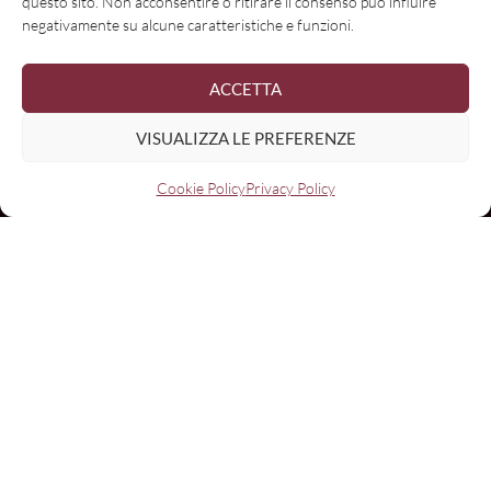
questo sito. Non acconsentire o ritirare il consenso può influire
negativamente su alcune caratteristiche e funzioni.
ACCETTA
VISUALIZZA LE PREFERENZE
Cookie Policy
Privacy Policy