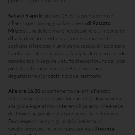
gli occhi, il cuore e la mente.
Sabato 5 aprile
, alle ore 16.30, l’appuntamento è
a
F
aenza per un viaggio alla scoperta
di Palazzo
Milzetti
, una delle dimore neoclassiche più importanti
d’Italia, dove architettura, pittura, scultura e arti
applicate si fondono in un insieme capace di raccontare
la cultura aristocratica di una famiglia del pieno periodo
napoleonico. A seguire un tuffo di sapori in uno dei locali
più belli del centro storico di Faenza per una
degustazione di prodotti tipici del territorio
Alle ore 16.30
appuntamento davanti a Palazzo
Milzetti (via Giulio Cesare Tonducci 15), dove insieme
alla guida Angela Izzo visiteremo il palazzo, che è sede
del Museo nazionale dell’eta neoclassica in Romagna.
Dopo esserci riempiti gli occhi di bellezza, ci
sposteremo con una breve passeggiata all’
osteria