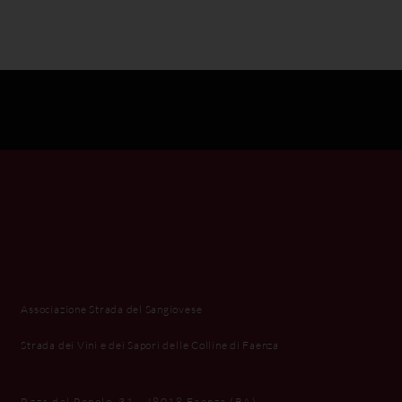
Associazione Strada del Sangiovese
Strada dei Vini e dei Sapori delle Colline di Faenza
P.zza del Popolo, 31 - 48018 Faenza (RA)