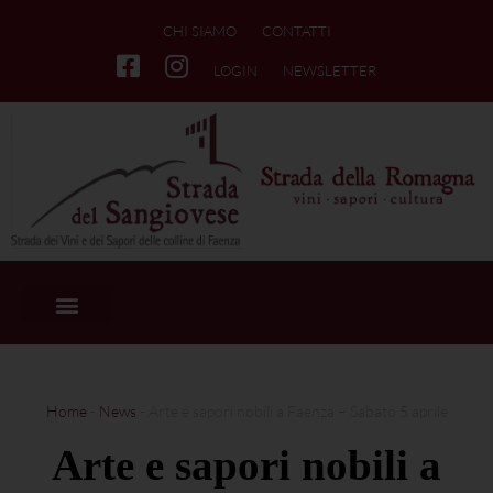
CHI SIAMO
CONTATTI
LOGIN
NEWSLETTER
Home
-
News
-
Arte e sapori nobili a Faenza – Sabato 5 aprile
Arte e sapori nobili a