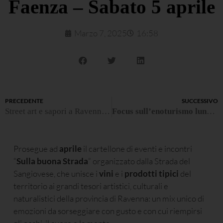
Faenza – Sabato 5 aprile
Marzo 7, 2025
16:58
PRECEDENTE
SUCCESSIVO
Street art e sapori a Ravenna – Sabato 22 marzo
Focus sull’enoturismo lungo la Strada del Sangiovese nei giorni di Vinitaly
Prosegue ad
aprile
il cartellone di eventi e incontri
“
Sulla buona Strada
“ organizzato dalla Strada del
Sangiovese, che unisce i
vini
e i
prodotti tipici
del
territorio ai grandi tesori artistici, culturali e
naturalistici della provincia di Ravenna: un mix unico di
emozioni da sorseggiare con gusto e con cui riempirsi