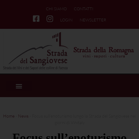
CHI SIAMO
CONTATTI
LOGIN
NEWSLETTER
Home
-
News
-
Focus sull’enoturismo lungo la Strada del Sangiovese nei
giorni di Vinitaly
Focus sull’enoturismo