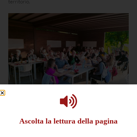
territorio.
Rassegna stampa
Ascolta la lettura della pagina
This post is also available in:
English
(
Inglese
)