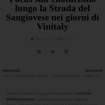
lungo la Strada del
Sangiovese nei giorni di
Vinitaly
Marzo 8, 2025
15:22
PRECEDENTE
SUCCESSIVO
Arte e sapori nobili a Faenza – Sabato 5 aprile
A spas par Uriol – Sabato 12 aprile
Mentre in Italia continua a ritmo serrato la
crescita
dell’enoturismo
– che secondo l’ultimo rapporto
Ismea-Aite coinvolge oggi circa 13,4 milioni di persone,