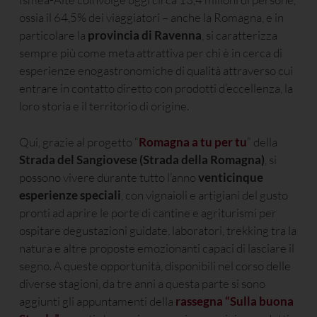
ossia il 64,5% dei viaggiatori – anche la Romagna, e in
particolare la
provincia di
Ravenna
, si caratterizza
sempre più come meta attrattiva per chi è in cerca di
esperienze enogastronomiche di qualità attraverso cui
entrare in contatto diretto con prodotti d’eccellenza, la
loro storia e il territorio di origine.
Qui, grazie al progetto “
Romagna a tu per tu
” della
Strada del Sangiovese (Strada della Romagna)
, si
possono vivere durante tutto l’anno
venticinque
esperienze speciali
, con vignaioli e artigiani del gusto
pronti ad aprire le porte di cantine e agriturismi per
ospitare degustazioni guidate, laboratori, trekking tra la
natura e altre proposte emozionanti capaci di lasciare il
segno. A queste opportunità, disponibili nel corso delle
diverse stagioni, da tre anni a questa parte si sono
aggiunti gli appuntamenti della
rassegna “Sulla buona