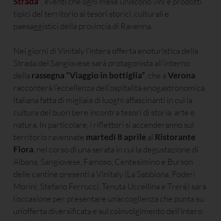
Strada”
, eventi che ogni mese uniscono vini e prodotti
tipici del territorio ai tesori storici, culturali e
paesaggistici della provincia di Ravenna.
Nei giorni di Vinitaly l’intera offerta enoturistica della
Strada del Sangiovese sarà protagonista all’interno
della
rassegna “Viaggio in bottiglia”
, che a
Verona
racconterà l’eccellenza dell’ospitalità enogastronomica
italiana fatta di migliaia di luoghi affascinanti in cui la
cultura del buon bere incontra tesori di storia, arte e
natura. In particolare, i riflettori si accenderanno sul
territorio ravennate
martedì 8 aprile
al
Ristorante
Flora
, nel corso di una serata in cui la degustazione di
Albana, Sangiovese, Famoso, Centesimino e Burson
delle cantine presenti a Vinitaly (La Sabbiona, Poderi
Morini, Stefano Ferrucci, Tenuta Uccellina e Trerè) sarà
l’occasione per presentare un’accoglienza che punta su
un’offerta diversificata e sul coinvolgimento dell’intero