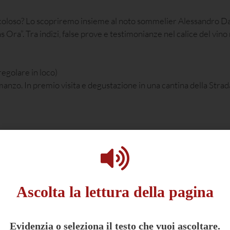
icoloso? Lo scopriremo insieme al noto sommelier Alessandro D
 Ora”. Tra indizi, false prove e testimonianze nel calice del vino
regolare in loco)
 romanzo. In premio visita e degustazione in una cantina della Str
Ascolta la lettura della pagina
Evidenzia o seleziona il testo che vuoi ascoltare.