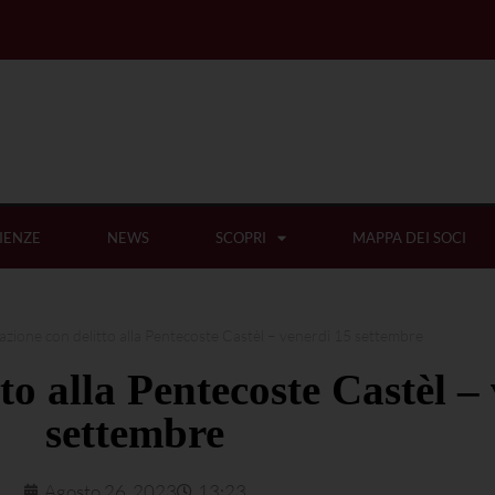
IENZE
NEWS
SCOPRI
MAPPA DEI SOCI
zione con delitto alla Pentecoste Castèl – venerdì 15 settembre
to alla Pentecoste Castèl –
settembre
Agosto 26, 2023
13:23