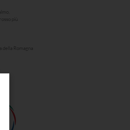
almo,
 rosso più
ada della Romagna