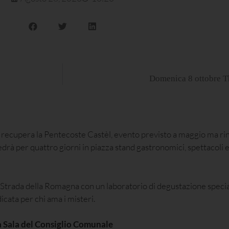
Domenica 8 ottobre T
 recupera la Pentecoste Castèl, evento previsto a maggio ma rin
edrà per quattro giorni in piazza stand gastronomici, spettacoli 
 Strada della Romagna con un laboratorio di degustazione specia
icata per chi ama i misteri.
la Sala del Consiglio Comunale