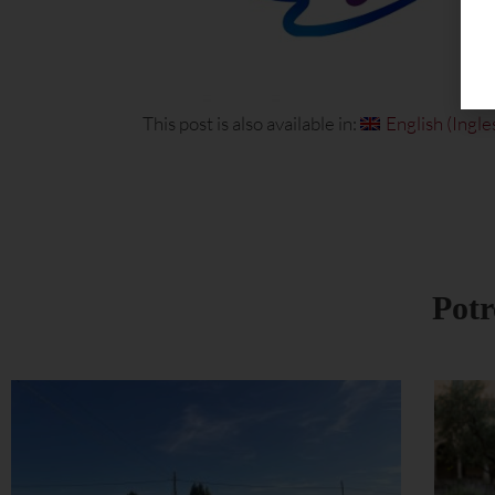
This post is also available in:
English
(
Ingle
Potr