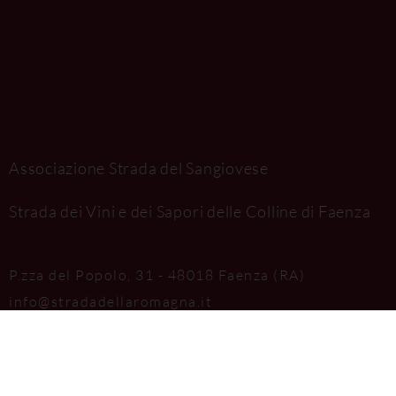
Associazione Strada del Sangiovese
Strada dei Vini e dei Sapori delle Colline di Faenza
P.zza del Popolo, 31 - 48018 Faenza (RA)
info@stradadellaromagna.it
saporidifaenza@aditpec.it