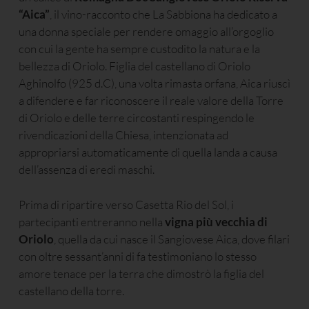
“Aica”
, il vino-racconto che La Sabbiona ha dedicato a
una donna speciale per rendere omaggio all’orgoglio
con cui la gente ha sempre custodito la natura e la
bellezza di Oriolo. Figlia del castellano di Oriolo
Aghinolfo (925 d.C), una volta rimasta orfana, Aica riuscì
a difendere e far riconoscere il reale valore della Torre
di Oriolo e delle terre circostanti respingendo le
rivendicazioni della Chiesa, intenzionata ad
appropriarsi automaticamente di quella landa a causa
dell’assenza di eredi maschi.
Prima di ripartire verso Casetta Rio del Sol, i
partecipanti entreranno nella
vigna più vecchia di
Oriolo
, quella da cui nasce il Sangiovese Aica, dove filari
con oltre sessant’anni di fa testimoniano lo stesso
amore tenace per la terra che dimostrò la figlia del
castellano della torre.