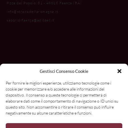
P.zza del Popolo, 31 - 48018 Faenza (RA)
info@stradadellaromagna.it
saporidifaenza@aditpec.it
Gestisci Consenso Cookie
Per fornire le migliori esperienze, utilizziamo tecnologie come i
cookie per memorizzare e/o accedere alle informazioni del
dispositivo. Il consenso a queste tecnologie ci permetterà di
elaborare dati come il comportamento di navigazione o ID unici su
questo sito. Non acconsentire o ritirare il consenso può influire
negativamente su alcune caratteristiche e funzioni.