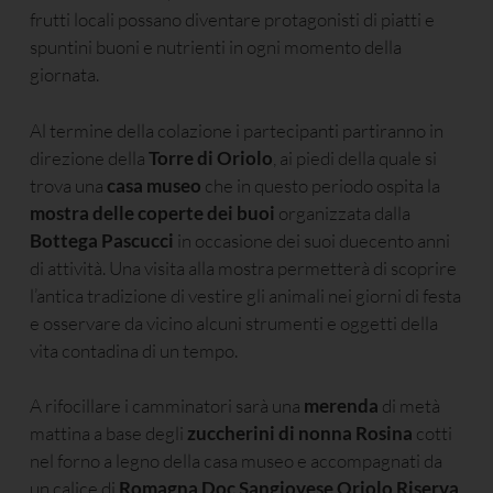
frutti locali possano diventare protagonisti di piatti e
spuntini buoni e nutrienti in ogni momento della
giornata.
Al termine della colazione i partecipanti partiranno in
direzione della
Torre di Oriolo
, ai piedi della quale si
trova una
casa museo
che in questo periodo ospita la
mostra delle coperte dei buoi
organizzata dalla
Bottega Pascucci
in occasione dei suoi duecento anni
di attività. Una visita alla mostra permetterà di scoprire
l’antica tradizione di vestire gli animali nei giorni di festa
e osservare da vicino alcuni strumenti e oggetti della
vita contadina di un tempo.
A rifocillare i camminatori sarà una
merenda
di metà
mattina a base degli
zuccherini di nonna Rosina
cotti
nel forno a legno della casa museo e accompagnati da
un calice di
Romagna Doc Sangiovese Oriolo Riserva