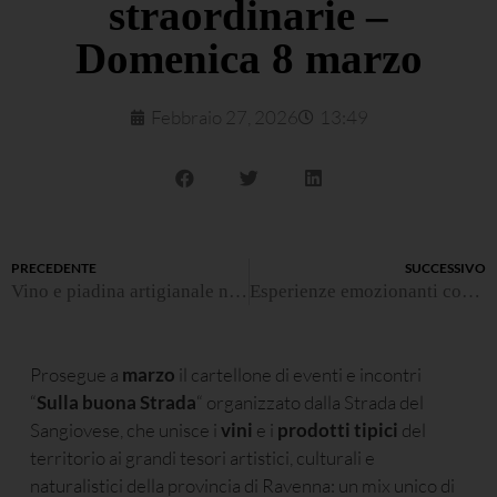
straordinarie –
Domenica 8 marzo
Febbraio 27, 2026
13:49
PRECEDENTE
SUCCESSIVO
Vino e piadina artigianale nei calanchi di Brisighella
Esperienze emozionanti con “Romagna a tu per tu”
Prosegue a
marzo
il cartellone di eventi e incontri
“
Sulla buona Strada
“ organizzato dalla Strada del
Sangiovese, che unisce i
vini
e i
prodotti tipici
del
territorio ai grandi tesori artistici, culturali e
naturalistici della provincia di Ravenna: un mix unico di