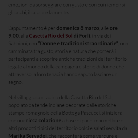
emozioni da sorseggiare con gusto e con cui riempirsi
gli occhi, il cuore e la mente.
L’appuntamento è per
domenica 8 marzo
, alle
ore
9.00
, alla
Casetta Rio del Sol
di Forlì
, in via dei
Sabbioni, con
“Donne e tradizioni straordinarie”
, una
camminata tra gusto, storia e natura che porterà i
partecipanti a scoprire antiche tradizioni del territorio
legate al mondo della campagna e storie di donne che
attraverso la loro tenacia hanno saputo lasciare un
segno.
Nel villaggio contadino della Casetta Rio del Sol,
popolato da tende indiane decorate dalle storiche
stampe romagnole della Bottega Pascucci, si inizierà
con una
ricca
colazione
a base di pane, marmellate e
altri prodotti tipici del territorio dolci e salati servita da
Marika Servadei
, che racconterà come verdure e