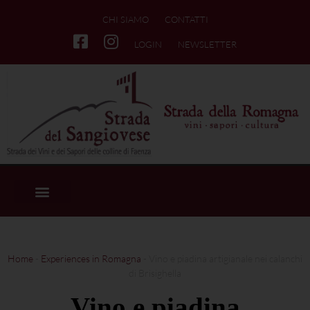
CHI SIAMO
CONTATTI
LOGIN
NEWSLETTER
Home
-
Experiences in Romagna
-
Vino e piadina artigianale nei calanchi
di Brisighella
Vino e piadina