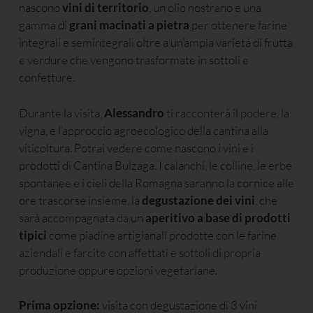
nascono
vini di territorio
, un olio nostrano e una
gamma di
grani macinati a pietra
per ottenere farine
integrali e semintegrali oltre a un’ampia varietà di frutta
e verdure che vengono trasformate in sottoli e
confetture.
Durante la visita,
Alessandro
ti racconterà il podere, la
vigna, e l’approccio agroecologico della cantina alla
viticoltura. Potrai vedere come nascono i vini e i
prodotti di Cantina Bulzaga. I calanchi, le colline, le erbe
spontanee e i cieli della Romagna saranno la cornice alle
ore trascorse insieme, la
degustazione dei vini
, che
sarà accompagnata da un
aperitivo a base di prodotti
tipici
come piadine artigianali prodotte con le farine
aziendali e farcite con affettati e sottoli di propria
produzione oppure opzioni vegetariane.
Prima opzione:
visita con degustazione di 3 vini