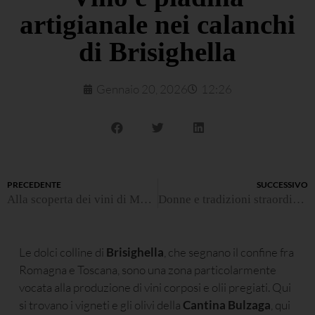
artigianale nei calanchi
di Brisighella
Gennaio 20, 2026
12:26
PRECEDENTE
SUCCESSIVO
Alla scoperta dei vini di Monte Coralli
Donne e tradizioni straordinarie – Domenica 8 marzo
Le dolci colline di
Brisighella
, che segnano il confine fra
Romagna e Toscana, sono una zona particolarmente
vocata alla produzione di vini corposi e olii pregiati. Qui
si trovano i vigneti e gli olivi della
Cantina Bulzaga
, qui