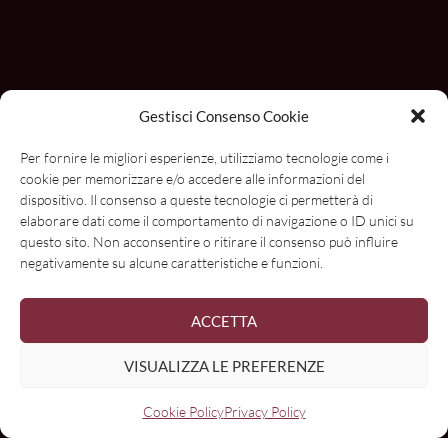
Gestisci Consenso Cookie
Per fornire le migliori esperienze, utilizziamo tecnologie come i
cookie per memorizzare e/o accedere alle informazioni del
dispositivo. Il consenso a queste tecnologie ci permetterà di
elaborare dati come il comportamento di navigazione o ID unici su
questo sito. Non acconsentire o ritirare il consenso può influire
negativamente su alcune caratteristiche e funzioni.
ACCETTA
Con il contributo di
VISUALIZZA LE PREFERENZE
Cookie Policy
Privacy Policy