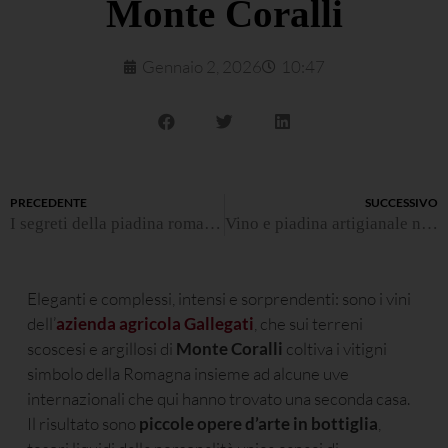
Monte Coralli
Gennaio 2, 2026
10:47
PRECEDENTE
SUCCESSIVO
I segreti della piadina romagnola
Vino e piadina artigianale nei calanchi di Brisighella
Eleganti e complessi, intensi e sorprendenti: sono i vini
dell’
azienda agricola Gallegati
, che sui terreni
scoscesi e argillosi di
Monte Coralli
coltiva i vitigni
simbolo della Romagna insieme ad alcune uve
internazionali che qui hanno trovato una seconda casa.
Il risultato sono
piccole opere d’arte in bottiglia
,