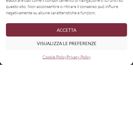
elaborare dati come il comportamento di navigazione o ID unici su
questo sito. Non acconsentire o ritirare il consenso può influire
negativamente su alcune caratteristiche e funzioni.
ACCETTA
VISUALIZZA LE PREFERENZE
Cookie Policy
Privacy Policy
Nome
Email:
I have read and agree to the terms & conditions