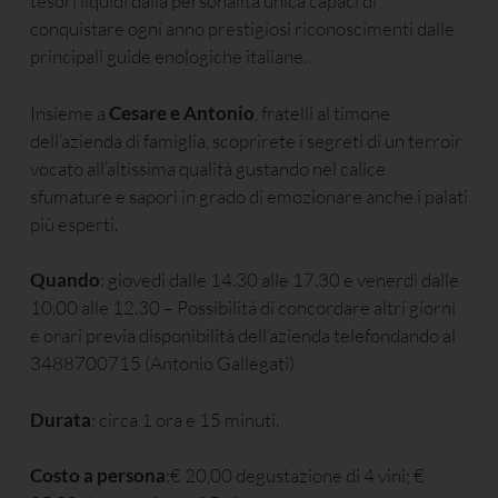
tesori liquidi dalla personalità unica capaci di
conquistare ogni anno prestigiosi riconoscimenti dalle
principali guide enologiche italiane.
Insieme a
Cesare e Antonio
, fratelli al timone
dell’azienda di famiglia, scoprirete i segreti di un terroir
vocato all’altissima qualità gustando nel calice
sfumature e sapori in grado di emozionare anche i palati
più esperti.
Quando
: giovedì dalle 14.30 alle 17.30 e venerdì dalle
10.00 alle 12.30 – Possibilità di concordare altri giorni
e orari previa disponibilità dell’azienda telefondando al
3488700715 (Antonio Gallegati)
Durata
: circa 1 ora e 15 minuti.
Costo a persona
:€ 20,00 degustazione di 4 vini; €