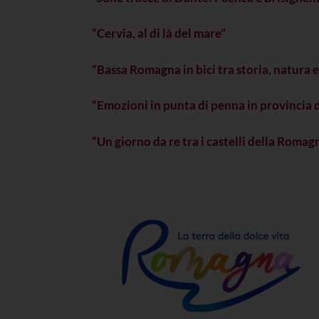
“Cervia, al di là del mare”
“Bassa Romagna in bici tra storia, natura e
“Emozioni in punta di penna in provincia 
“Un giorno da re tra i castelli della Romag