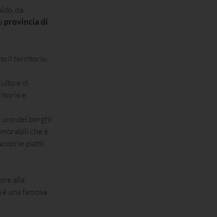
aldo, da
la
provincia di
 il territorio,
ulto e di
ritorio e
di uno dei borghi
emorabili che è
coprie piatti
ore alla
ia è una famosa