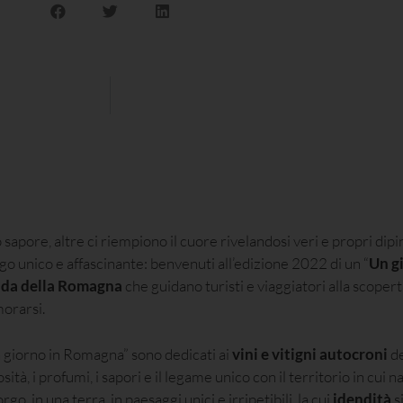
 sapore, altre ci riempiono il cuore rivelandosi veri e propri dipint
ogo unico e affascinante: benvenuti all’edizione 2022 di un “
Un g
ada della Romagna
che guidano turisti e viaggiatori alla scopert
morarsi.
n giorno in Romagna” sono dedicati ai
vini e vitigni autocroni
de
iosità, i profumi, i sapori e il legame unico con il territorio in cui
o, in una terra, in paesaggi unici e irripetibili, la cui
idendità
s