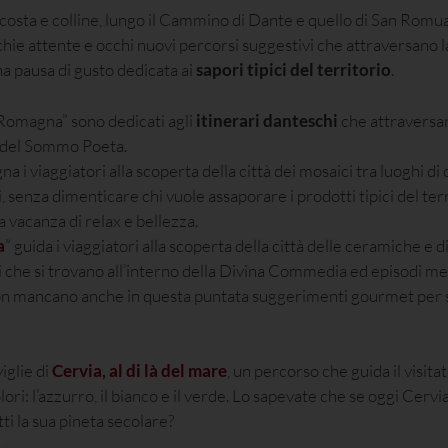
, costa e colline, lungo il Cammino di Dante e quello di San Romu
chie attente e occhi nuovi percorsi suggestivi che attraversano 
a pausa di gusto dedicata ai
sapori tipici del territorio
.
 Romagna” sono dedicati agli
itinerari danteschi
che attraversano
e del Sommo Poeta.
 i viaggiatori alla scoperta della città dei mosaici tra luoghi di c
ci, senza dimenticare chi vuole assaporare i prodotti tipici del ter
 vacanza di relax e bellezza.
a
” guida i viaggiatori alla scoperta della città delle ceramiche e 
tini che si trovano all’interno della Divina Commedia ed episodi m
. Non mancano anche in questa puntata suggerimenti gourmet per s
iglie di
Cervia, al di là del mare
, un percorso che guida il visitat
lori: l’azzurro, il bianco e il verde. Lo sapevate che se oggi Cerv
ti la sua pineta secolare?