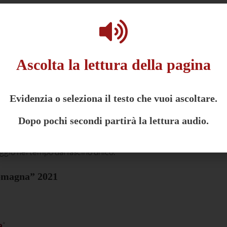
rcorso in bicicletta tra storia, natura e sapori in Bassa Rom
ici, paesaggi d’acqua, terra e cielo… e naturalmente un buon bic
raverso la pianura ravennate.
Ascolta la lettura della pagina
a voce e le parole di poeti e scrittori
che hanno raccontato, vis
sare il tempo e di rimanere nella nostra memoria. Un itinerario 
si mescolano a luoghi unici e agli inconfondibili sapori di questa
Evidenzia o seleziona il testo che vuoi ascoltare.
ci siamo lasciati trasportare in paesaggi fantastici abitati da pe
Dopo pochi secondi partirà la lettura audio.
ra di torri medievali, attraversando ponti levatoi e indossando con
lla scoperta di alcuni dei più bei castelli della Romagna
per v
iaggio nel tempo dal fascino unico.
Romagna” 2021
a
“