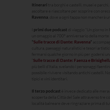
Itinerari
tra borghi e castelli, musei e parchi
ascoltare e riascoltare per scoprire con orec
Ravenna
, dove a ogni tappa non mancherà un
I
primi due podcast
di viaggio “Un giorno in
un omaggio al 700° anniversario della mort
“
Sulle tracce di Dante: Ravenna
“
accompagna
cultura, paesaggi naturalistici e tesori artisti
fermarsi qualche giorno in più per godersi una
“
Sulle tracce di Dante: Faenza e Brisighell
più belli d’Italia, svelando i personaggi faen
possibile rivivere visitando antichi castelli
tipici e vini identitari.
Il terzo podcast
è invece dedicato alle merav
scoperta della Città del Sale attraverso tre co
località balneare deve ringraziare prima di tut