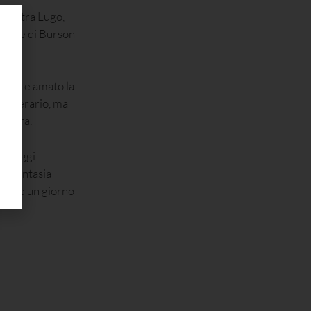
agna
tra Lugo,
chiere di Burson
suto e amato la
letterario, ma
 terra.
rsonaggi
 la fantasia
ivere un giorno