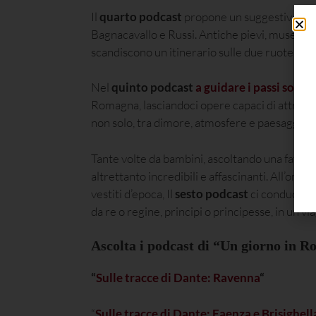
Il
quarto podcast
propone un suggestivo
pe
Bagnacavallo e Russi. Antiche pievi, musei un
scandiscono un itinerario sulle due ruote att
Nel
quinto podcast
a guidare i passi sono l
Romagna, lasciandoci opere capaci di attraver
non solo, tra dimore, atmosfere e paesaggi che 
Tante volte da bambini, ascoltando una favola, 
altrettanto incredibili e affascinanti. All’omb
vestiti d’epoca, Il
sesto podcast
ci conduce
a
da re o regine, principi o principesse, in un v
Ascolta i podcast di “Un giorno in 
“
Sulle tracce di Dante: Ravenna
“
“
Sulle tracce di Dante: Faenza e Brisighell