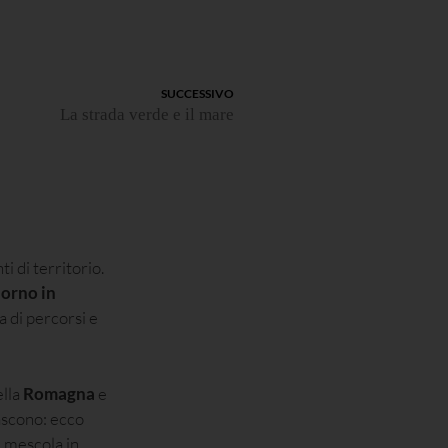
SUCCESSIVO
La strada verde e il mare
i di territorio.
iorno in
a di percorsi e
lla
Romagna
e
 nascono: ecco
i mescola in