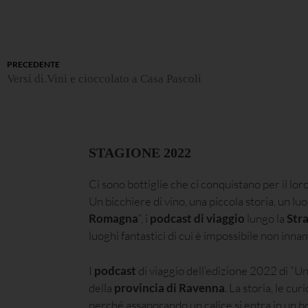
PRECEDENTE
Versi di.Vini e cioccolato a Casa Pascoli
STAGIONE 2022
Ci sono bottiglie che ci conquistano per il loro
Un bicchiere di vino, una piccola storia, un lu
Romagna
“, i
podcast di viaggio
lungo la
Str
luoghi fantastici di cui è impossibile non inna
I
podcast
di viaggio dell’edizione 2022 di “U
della
provincia di Ravenna
. La storia, le cur
perché assaporando un calice si entra in un borg