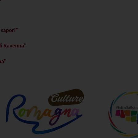
 sapori”
di Ravenna”
na”