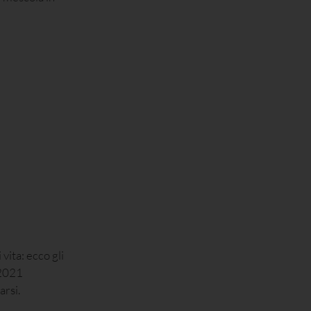
vita: ecco gli
 2021
arsi.