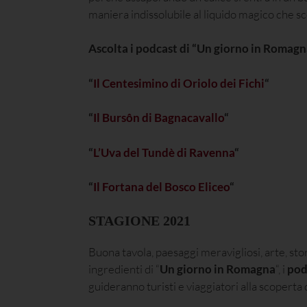
maniera indissolubile al liquido magico che sc
Ascolta i podcast di “Un giorno in Romag
“
Il Centesimino di Oriolo dei Fichi
“
“
Il Bursôn di Bagnacavallo
“
“
L’Uva del Tundè di Ravenna
“
“
Il Fortana del Bosco Eliceo
“
STAGIONE 2021
Buona tavola, paesaggi meravigliosi, arte, stori
ingredienti di “
Un giorno in Romagna
“, i
pod
guideranno turisti e viaggiatori alla scoperta 