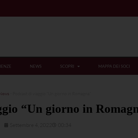
IENZE
NEWS
SCOPRI
MAPPA DEI SOCI
News
-
Podcast di viaggio “Un giorno in Romagna”
aggio “Un giorno in Romag
Settembre 4, 2022
00:34