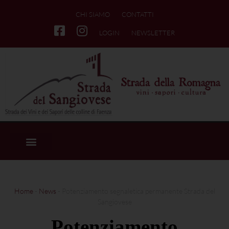
CHI SIAMO
CONTATTI
LOGIN
NEWSLETTER
Home
-
News
-
Potenziamento segnaletica permanente Strada del
Sangiovese
Potenziamento