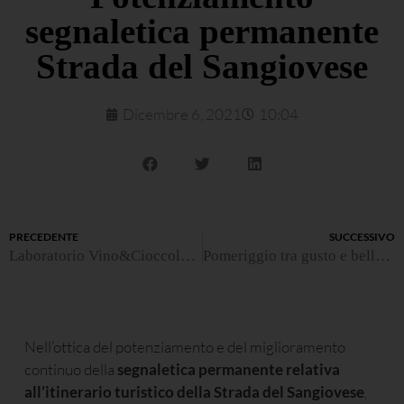
segnaletica permanente
Strada del Sangiovese
Dicembre 6, 2021
10:04
PRECEDENTE
SUCCESSIVO
Laboratorio Vino&Cioccolato alla Torre di Oriolo
Pomeriggio tra gusto e bellezza con “Romagna a tu per tu”
Nell’ottica del potenziamento e del miglioramento
continuo della
segnaletica permanente relativa
all’itinerario turistico della Strada del Sangiovese
,