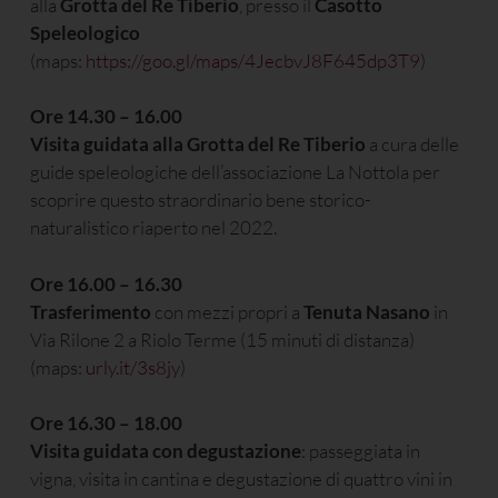
alla
Grotta del Re Tiberio
, presso il
Casotto
Speleologico
(maps:
https://goo.gl/maps/4JecbvJ8F645dp3T9
)
Ore 14.30 – 16.00
Visita guidata alla Grotta del Re Tiberio
a cura delle
guide speleologiche dell’associazione La Nottola per
scoprire questo straordinario bene storico-
naturalistico riaperto nel 2022.
Ore 16.00 – 16.30
Trasferimento
con mezzi propri a
Tenuta Nasano
in
Via Rilone 2 a Riolo Terme (15 minuti di distanza)
(maps:
urly.it/3s8jy
)
Ore 16.30 – 18.00
Visita guidata con degustazione
: passeggiata in
vigna, visita in cantina e degustazione di quattro vini in