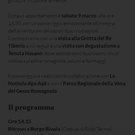
gli occhi, il cuore e la mente.
L’ottavo appuntamento è
sabato 9 marzo
, alle ore
14.30, per un pomeriggio emozionante all’insegna
dell’avventura e dei sapori tipici romagnoli.
Cominceremo con una
visita alla Grotta del Re
Tiberio
a cui seguirà una
visita con degustazione a
Tenuta Nasano
, dove abbineremo buonissimi vini di
collina a piadina romagnola, salumi e formaggi.
Il pomeriggio è realizzato in collaborazione con
La
Nottola Aps-Asd
e con il
Parco Regionale della Vena
del Gesso Romagnola
.
Il programma
Ore 14.15
Ritrovo
a Borgo Rivola
(Comue di Riolo Terme),