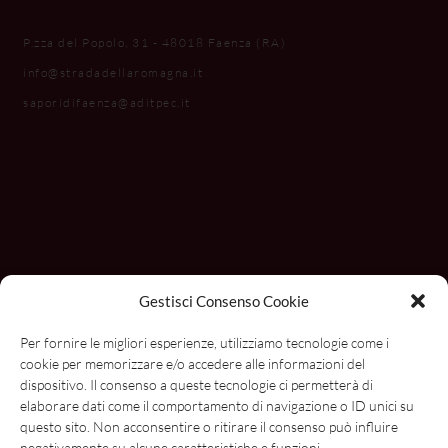
P.zza del Popolo, 31 - 48018 Faenza (RA)
info@stradadellaromagna.it
saporidifaenza@aditpec.it
Gestisci Consenso Cookie
Per fornire le migliori esperienze, utilizziamo tecnologie come i
cookie per memorizzare e/o accedere alle informazioni del
dispositivo. Il consenso a queste tecnologie ci permetterà di
elaborare dati come il comportamento di navigazione o ID unici su
questo sito. Non acconsentire o ritirare il consenso può influire
negativamente su alcune caratteristiche e funzioni.