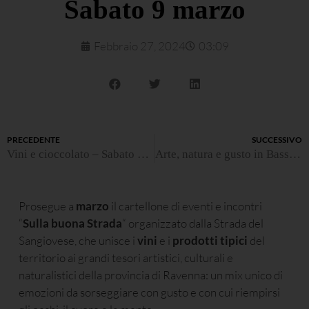
Sabato 9 marzo
Febbraio 27, 2024
03:09
PRECEDENTE
SUCCESSIVO
Vini e cioccolato – Sabato 24 febbraio
Arte, natura e gusto in Bassa Romagna – Sabato 16 marzo
Prosegue a
marzo
il cartellone di eventi e incontri
“
Sulla buona Strada
“ organizzato dalla Strada del
Sangiovese, che unisce i
vini
e i
prodotti tipici
del
territorio ai grandi tesori artistici, culturali e
naturalistici della provincia di Ravenna: un mix unico di
emozioni da sorseggiare con gusto e con cui riempirsi