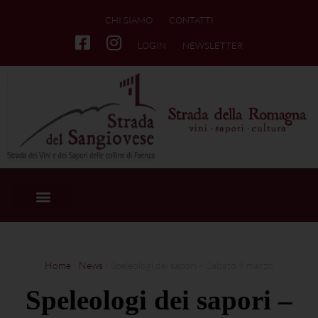
CHI SIAMO
CONTATTI
LOGIN
NEWSLETTER
Home
-
News
-
Speleologi dei sapori – Sabato 9 marzo
Speleologi dei sapori –