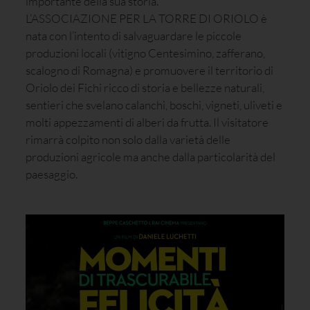
importante della sua storia.
L’ASSOCIAZIONE PER LA TORRE DI ORIOLO è
nata con l’intento di salvaguardare le piccole
produzioni locali (vitigno Centesimino, zafferano,
scalogno di Romagna) e promuovere il territorio di
Oriolo dei Fichi ricco di storia e bellezze naturali,
sentieri che svelano calanchi, boschi, vigneti, uliveti e
molti appezzamenti di alberi da frutta. Il visitatore
rimarrà colpito non solo dalla varietà delle
produzioni agricole ma anche dalla particolarità del
paesaggio.