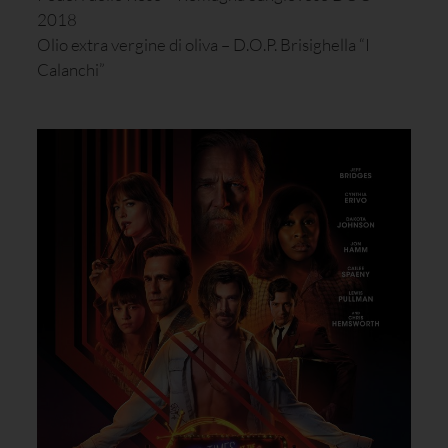
2018
Olio extra vergine di oliva – D.O.P. Brisighella “I
Calanchi”