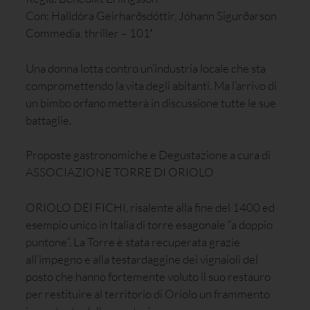
Con: Halldóra Geirharðsdóttir, Jóhann Sigurðarson
Commedia, thriller – 101′
Una donna lotta contro un’industria locale che sta
compromettendo la vita degli abitanti. Ma l’arrivo di
un bimbo orfano metterà in discussione tutte le sue
battaglie.
Proposte gastronomiche e Degustazione a cura di
ASSOCIAZIONE TORRE DI ORIOLO
ORIOLO DEI FICHI, risalente alla fine del 1400 ed
esempio unico in Italia di torre esagonale “a doppio
puntone”. La Torre è stata recuperata grazie
all’impegno e alla testardaggine dei vignaioli del
posto che hanno fortemente voluto il suo restauro
per restituire al territorio di Oriolo un frammento