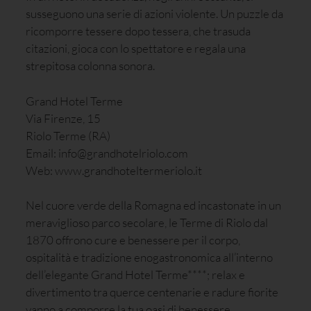
susseguono una serie di azioni violente. Un puzzle da
ricomporre tessere dopo tessera, che trasuda
citazioni, gioca con lo spettatore e regala una
strepitosa colonna sonora.
Grand Hotel Terme
Via Firenze, 15
Riolo Terme (RA)
Email: info@grandhotelriolo.com
Web: www.grandhoteltermeriolo.it
Nel cuore verde della Romagna ed incastonate in un
meraviglioso parco secolare, le Terme di Riolo dal
1870 offrono cure e benessere per il corpo,
ospitalità e tradizione enogastronomica all’interno
dell’elegante Grand Hotel Terme****; relax e
divertimento tra querce centenarie e radure fiorite
vanno a comporre la tua oasi di benessere.