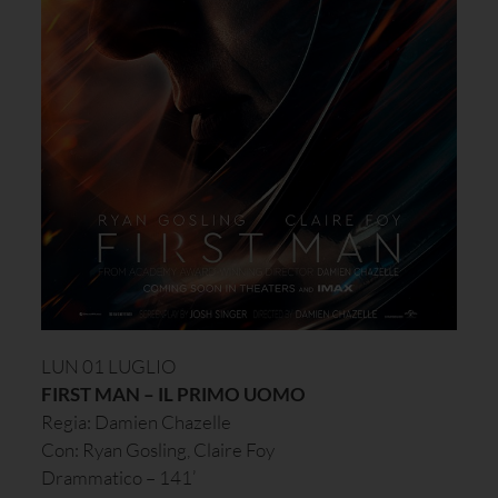
LUN 01 LUGLIO
FIRST MAN – IL PRIMO UOMO
Regia: Damien Chazelle
Con: Ryan Gosling, Claire Foy
Drammatico – 141’