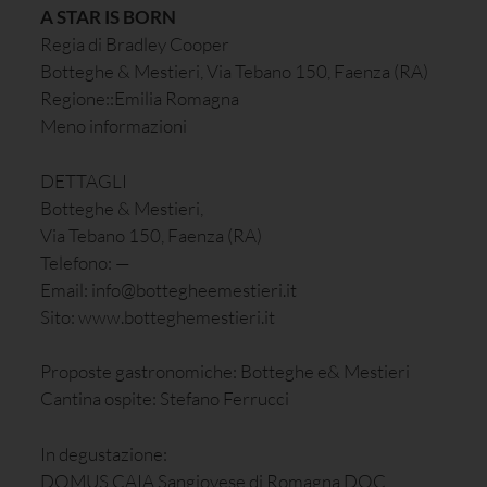
A STAR IS BORN
Regia di Bradley Cooper
Botteghe & Mestieri, Via Tebano 150, Faenza (RA)
Regione::Emilia Romagna
Meno informazioni
DETTAGLI
Botteghe & Mestieri,
Via Tebano 150, Faenza (RA)
Telefono: —
Email: info@bottegheemestieri.it
Sito: www.botteghemestieri.it
Proposte gastronomiche: Botteghe e& Mestieri
Cantina ospite: Stefano Ferrucci
In degustazione:
DOMUS CAIA Sangiovese di Romagna DOC