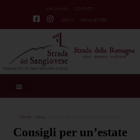
CHI SIAMO
CONTATTI
LOGIN
NEWSLETTER
Home
-
News
-
Consigli per un’estate piacevole a km 0
Consigli per un’estate