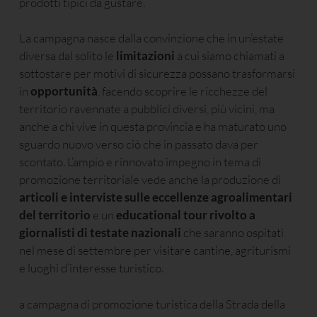
prodotti tipici da gustare.
La campagna nasce dalla convinzione che in un’estate
diversa dal solito le
limitazioni
a cui siamo chiamati a
sottostare per motivi di sicurezza possano trasformarsi
in
opportunità
, facendo scoprire le ricchezze del
territorio ravennate a pubblici diversi, più vicini, ma
anche a chi vive in questa provincia e ha maturato uno
sguardo nuovo verso ciò che in passato dava per
scontato. L’ampio e rinnovato impegno in tema di
promozione territoriale vede anche la produzione di
articoli e interviste sulle eccellenze agroalimentari
del territorio
e un
educational tour rivolto a
giornalisti di testate nazionali
che saranno ospitati
nel mese di settembre per visitare cantine, agriturismi
e luoghi d’interesse turistico.
a campagna di promozione turistica della Strada della