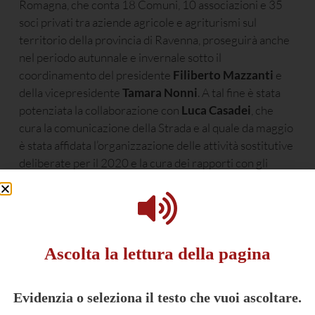
Romagna, che conta 18 Comuni, 10 associazioni e 35
soci privati tra aziende agricole e agriturismi sul
territorio della provincia di Ravenna, proseguirà anche
nel periodo autunnale e invernale sotto il
coordinamento del presidente
Filiberto Mazzanti
e
della vicepresidente
Tamara Nonni
. A tal fine è stata
potenziata la collaborazione con
Luca Casadei
, che
cura la comunicazione della Strada e al quale da maggio
è stata affidata l’organizzazione delle attività sostitutive
deliberate per il 2020 e la cura dei rapporti con gli
associati, incarichi svolti fino allo scorso febbraio dalla
precedente coordinatrice
Maida Cattaruzza
This post is also available in:
English
(
Inglese
)
Ascolta la lettura della pagina
Evidenzia o seleziona il testo che vuoi ascoltare.