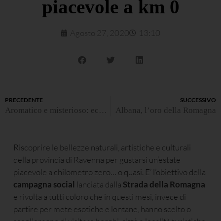
piacevole a km 0
Agosto 27, 2020
13:10
PRECEDENTE
SUCCESSIVO
Aromatico e misterioso: ecco il Famoso, ma non troppo
Albana, l’oro della Romagna
Riscoprire le bellezze naturali, artistiche e culturali
della provincia di Ravenna per gustarsi un’estate
piacevole a chilometro zero… o quasi. E’ l’obiettivo della
campagna social
lanciata dalla
Strada della Romagna
e rivolta a tutti coloro che in questi mesi, invece di
partire per mete esotiche e lontane, hanno scelto o