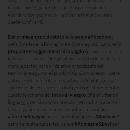
sceglieranno di visitare borghi, città e località turistiche
in Italia, privilegiando destinazioni più vicine per
guardare con occhi nuovi la propria regione o una di
quelle confinanti.
Dal primo giorno d’estate
sulla
pagina Facebook
della Strada della Romagna è iniziata la pubblicazione di
proposte e suggerimenti di viaggio
sponsorizzati che
invitano a riscoprire luoghi affascinanti tra le colline e il
mare, a partecipare a iniziative organizzate sul
territorio e a gustare i prodotti tipici attraverso ricette
golose e abbinamenti con i vini locali. Una fotografia,
una breve descrizione e un link per l’approfondimento:
questo lo schema dei
focus di viaggio
, che sfruttano il
linguaggio del più popolare social network attraverso
hashtag diversi a seconda del contenuto proposto:
#TuristinRomagna
per i luoghi da scoprire,
#Andiamo?
per gli eventi a cui partecipare e
#Romagna&bevi
per i