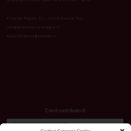
P.zza del Popolo, 31 - 48018 Faenza (RA)
info@stradadellaromagna.it
saporidifaenza@aditpec.it
Con il contributo di