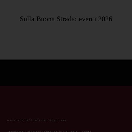
Sulla Buona Strada: eventi 2026
Associazione Strada del Sangiovese
Strada dei Vini e dei Sapori delle Colline di Faenza