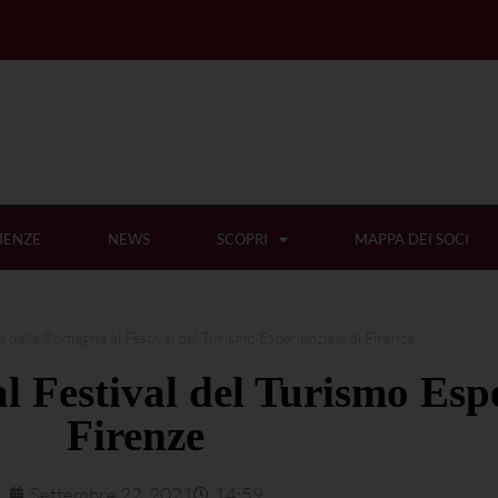
IENZE
NEWS
SCOPRI
MAPPA DEI SOCI
 della Romagna al Festival del Turismo Esperienziale di Firenze
 Festival del Turismo Espe
Firenze
Settembre 22, 2021
14:59