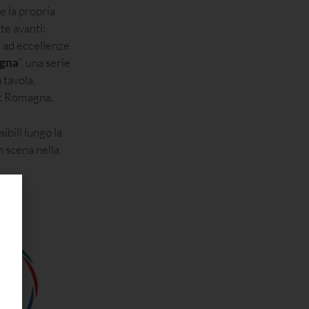
e la propria
te avanti:
e ad eccellenze
agna
”, una serie
 tavola,
sit Romagna.
ibili lungo la
n scena nella