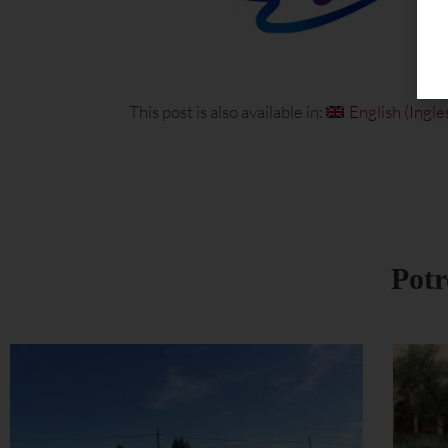
This post is also available in:
English
(
Ingle
Potr