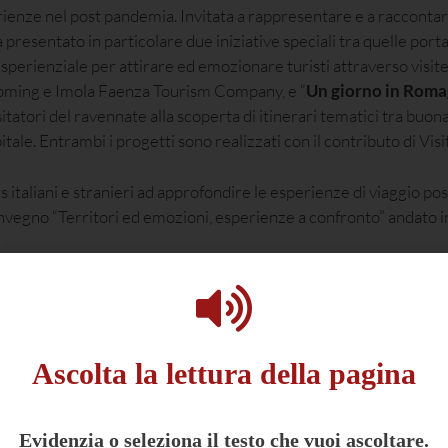
ienze nel post pandemia. Invitata a rappresentare e a raccontar
presentato in particolare due iniziative speciali tra quelle porta
esperienziale per attirare ed emozionare turisti attraverso visit
ncoming e Imola Faenza Tourism Company, e “
Un giorno in Rom
sitatori del ravennate alla scoperta di itinerari tematici tra buona
itale. Entrambi i progetti sono realizzati con il contributo di Vi
 italiani e stranieri ad approfondire le esperienze di viaggio poss
nvegno “Territori ed emozioni, esperienze a confronto” andato i
Ascolta la lettura della pagina
Evidenzia o seleziona il testo che vuoi ascoltare.