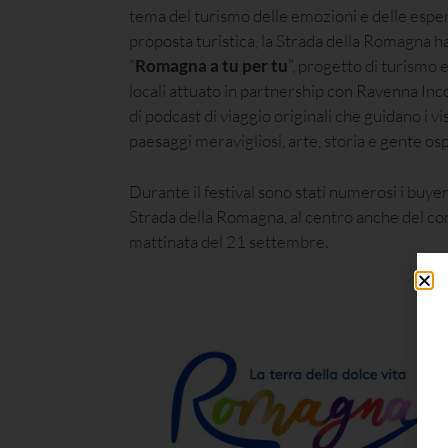
tema del turismo delle emozioni e delle esper
proposta turistica, la Strada della Romagna ha 
“
Romagna a tu per tu
”, progetto di turismo 
locali attuato in partnership con Ravenna I
di podcast di viaggio originali che guidano i vi
paesaggi meravigliosi, arte, storia e gente osp
Durante il festival sono stati numerosi i buyers
Strada della Romagna, al centro anche del co
mattinata del 21 settembre.