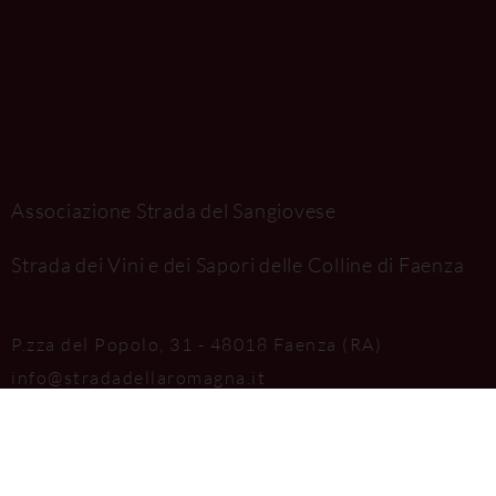
Associazione Strada del Sangiovese
Strada dei Vini e dei Sapori delle Colline di Faenza
P.zza del Popolo, 31 - 48018 Faenza (RA)
info@stradadellaromagna.it
saporidifaenza@aditpec.it