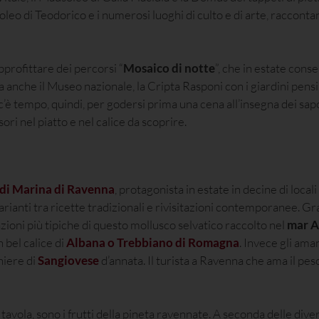
usoleo di Teodorico e i numerosi luoghi di culto e di arte, raccont
approfittare dei percorsi “
Mosaico di notte
”, che in estate cons
anche il Museo nazionale, la Cripta Rasponi con i giardini pensili
 c’è tempo, quindi, per godersi prima una cena all’insegna dei sapo
esori nel piatto e nel calice da scoprire.
 di Marina di Ravenna
, protagonista in estate in decine di locali
rianti tra ricette tradizionali e rivisitazioni contemporanee. Gra
zioni più tipiche di questo mollusco selvatico raccolto nel
mar A
 bel calice di
Albana o Trebbiano di Romagna
. Invece gli ama
hiere di
Sangiovese
d’annata. Il turista a Ravenna che ama il pe
avola, sono i frutti della pineta ravennate. A seconda delle diver