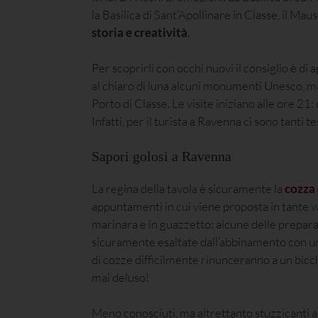
la Basilica di Sant’Apollinare in Classe, il Ma
storia e creatività
.
Per scoprirli con occhi nuovi il consiglio è di 
al chiaro di luna alcuni monumenti Unesco, ma 
Porto di Classe. Le visite iniziano alle ore 21:
Infatti, per il turista a Ravenna ci sono tanti t
Sapori golosi a Ravenna
La regina della tavola è sicuramente la
cozza
appuntamenti in cui viene proposta in tante va
marinara e in guazzetto: alcune delle prepara
sicuramente esaltate dall’abbinamento con un
di cozze difficilmente rinunceranno a un bicc
mai deluso!
Meno conosciuti, ma altrettanto stuzzicanti a t