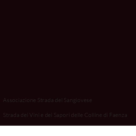
Associazione Strada del Sangiovese
Strada dei Vini e dei Sapori delle Colline di Faenza