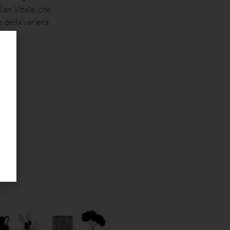
San Vitale, che
e della varietà
lci.