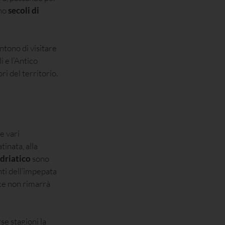
ano
secoli di
entono di visitare
 e l’Antico
ri del territorio.
 e vari
tinata, alla
driatico
sono
nti dell’impepata
sce non rimarrà
se stagioni la