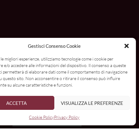
Gestisci Consenso Cookie
 le migliori esperienze, utilizziamo tecnologie come i cookie per
 e/o accedere alle informazioni del dispositivo. Il consenso a queste
ci permetterà di elaborare dati come il comportamento di navigazione
su questo sito. Non acconsentire o ritirare il consenso può influire
te su alcune caratteristiche e funzioni.
ome
ACCETTA
VISUALIZZA LE PREFERENZE
Cookie Policy
Privacy Policy
mail:
I have read and agree to the terms & conditions