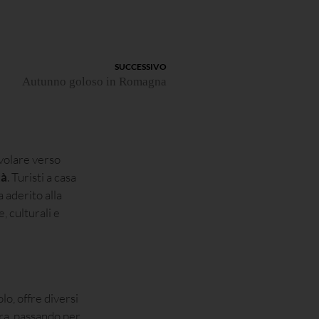
SUCCESSIVO
Autunno goloso in Romagna
 volare verso
tà
. Turisti a casa
a aderito alla
 culturali e
o, offre diversi
etra, passando per