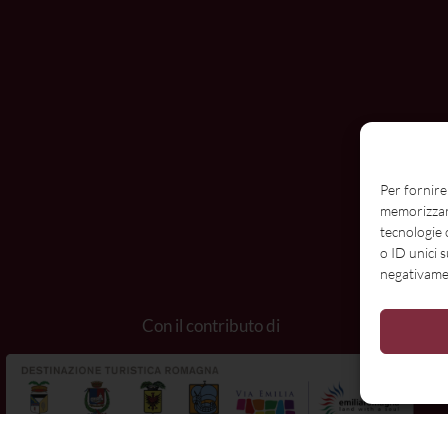
Per fornire
memorizzare
tecnologie 
o ID unici 
negativamen
N
Con il contributo di
E