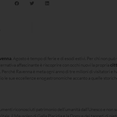
o
venna
. Agosto è tempo di ferie e di esodi estivi. Per chi non può
lternativa affascinante è riscoprire con occhi nuovi la propria
cit
. Perché Ravenna è meta ogni anno di tre milioni di visitatori e h
io le sue eccellenze enogastronomiche accanto a quelle storiche,
umenti riconosciuti patrimonio dell’umanità dall’Unesco e non sol
 Vitale, il Mausoleo di Galla Placidia e la Domus dei tappeti di pi