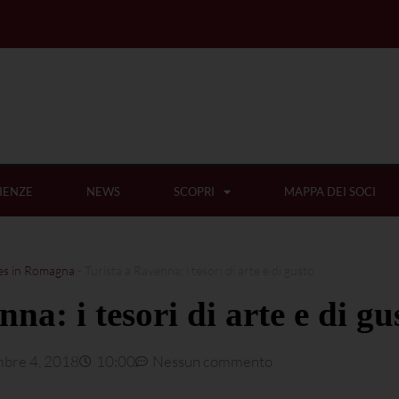
IENZE
NEWS
SCOPRI
MAPPA DEI SOCI
es in Romagna
-
Turista a Ravenna: i tesori di arte e di gusto
na: i tesori di arte e di gu
bre 4, 2018
10:00
Nessun commento