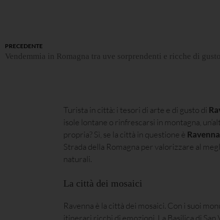
PRECEDENTE
Vendemmia in Romagna tra uve sorprendenti e ricche di gust
Turista in città: i tesori di arte e di gusto di
Ra
isole lontane o rinfrescarsi in montagna, un’a
propria? Sì, se la città in questione è
Ravenna
Strada della Romagna per valorizzare al megl
naturali.
La città dei mosaici
Ravenna è la città dei mosaici. Con i suoi mon
itinerari ricchi di emozioni. La Basilica di San