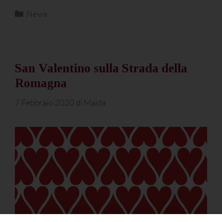
News
San Valentino sulla Strada della
Romagna
7 Febbraio 2020
di
Maida