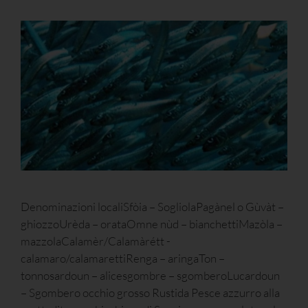
Denominazioni localiSfòia – SogliolaPagànel o Gùvàt –
ghiozzoUrèda – orataOmne nùd – bianchettiMazòla –
mazzolaCalamèr/Calamàrétt -
calamaro/calamarettiRenga – aringaTon –
tonnosardoun – alicesgombre – sgomberoLucardoun
– Sgombero occhio grosso Rustida Pesce azzurro alla