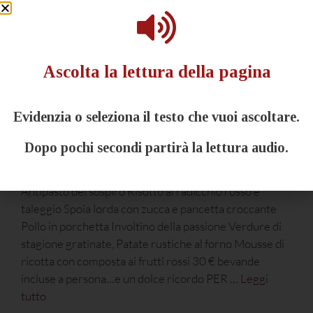
Ascolta la lettura della pagina
Evidenzia o seleziona il testo che vuoi ascoltare.
Dopo pochi secondi partirà la lettura audio.
TENUTA NASANO MENU Vellutata al cappuccio viola
Antipasto del sospiro Risotto al radicchio rosso e
taleggio Spoia lorda con zucca e pancetta croccante
Pollo in porchetta Involtino della passione Verdure di
stagione gratinate, Patate rustiche al forno Mousse di
ricotta con composta ai frutti rossi 30 € bevande
incluse a persona…e un dolce ricordo PER …
Leggi
tutto