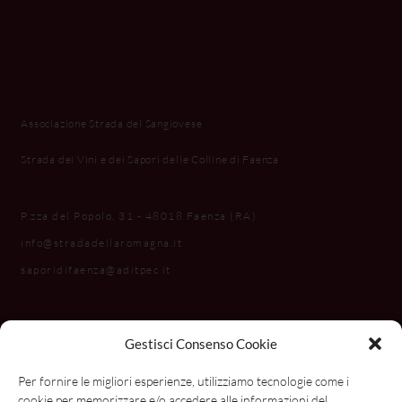
Associazione Strada del Sangiovese
Strada dei Vini e dei Sapori delle Colline di Faenza
P.zza del Popolo, 31 - 48018 Faenza (RA)
info@stradadellaromagna.it
saporidifaenza@aditpec.it
Gestisci Consenso Cookie
Per fornire le migliori esperienze, utilizziamo tecnologie come i
cookie per memorizzare e/o accedere alle informazioni del