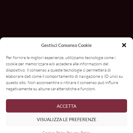
Gestisci Consenso Cookie
Con il contributo di
Per fornire le migliori esperienze, utilizziamo tecnologie come i
cookie per memorizzare e/o accedere alle informazioni del
dispositivo. Il consenso a queste tecnologie ci permetterà di
elaborare dati come il comportamento di navigazione o ID unici su
questo sito. Non acconsentire o ritirare il consenso può influire
negativamente su alcune caratteristiche e funzioni.
ACCETTA
VISUALIZZA LE PREFERENZE
Cookie Policy
Privacy Policy