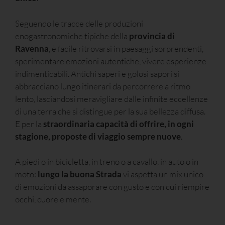
Seguendo le tracce delle produzioni
enogastronomiche tipiche della
provincia di
Ravenna
, è facile ritrovarsi in paesaggi sorprendenti,
sperimentare emozioni autentiche, vivere esperienze
indimenticabili. Antichi saperi e golosi sapori si
abbracciano lungo itinerari da percorrere a ritmo
lento, lasciandosi meravigliare dalle infinite eccellenze
di una terra che si distingue per la sua bellezza diffusa.
E per la
straordinaria capacità di offrire, in ogni
stagione, proposte di viaggio sempre nuove
.
A piedi o in bicicletta, in treno o a cavallo, in auto o in
moto:
lungo la buona Strada
vi aspetta un mix unico
di emozioni da assaporare con gusto e con cui riempire
occhi, cuore e mente.