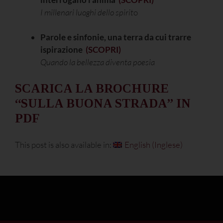
I millenari luoghi dello spirit
o
Parole e sinfonie, una terra da cui trarre
ispirazione
(SCOPRI)
Quando la bellezza diventa poesia
SCARICA LA BROCHURE
“SULLA BUONA STRADA” IN
PDF
This post is also available in:
English
(
Inglese
)